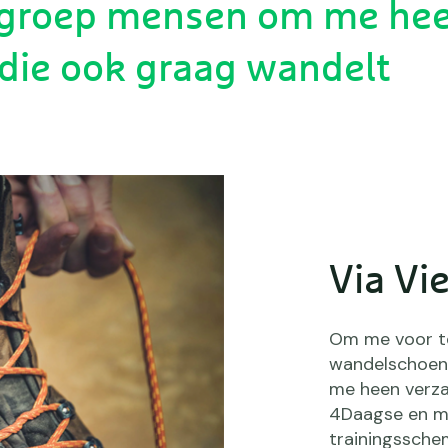
n groep mensen om me he
die ook graag wandelt
Via Vi
Om me voor te
wandelschoen
me heen verz
4Daagse en m
trainingssche