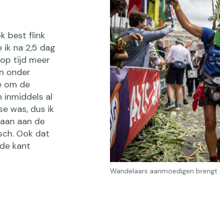
 best flink
 ik na 2,5 dag
 op tijd meer
en onder
ie om de
 inmiddels al
se was, dus ik
daan aan de
isch. Ook dat
 de kant
Wandelaars aanmoedigen brengt g