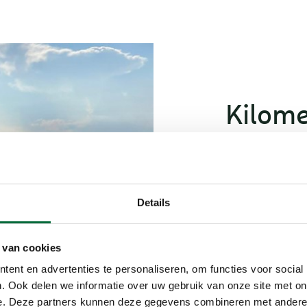
Kilome
Sinds ik in 20
Montenegro en
geweldig. De 
Details
alleen maar e
dan niks meer.
Pieterpad
gelo
 van cookies
Kustpad, de
Vi
ent en advertenties te personaliseren, om functies voor social
heb heel wat k
. Ook delen we informatie over uw gebruik van onze site met on
recht een wand
e. Deze partners kunnen deze gegevens combineren met andere i