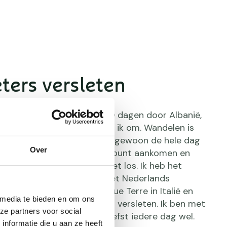
ters versleten
19 de Peaks of the Balkan (10 dagen door Albanië,
 Kosovo) heb gelopen, ben ik om. Wandelen is
ene voet voor de andere en gewoon de hele dag
Over
en doel hebben: bij dat eindpunt aankomen en
 Na die wandeltocht ging het los. Ik heb het
pen, het eerste deel van het Nederlands
a degli Dei
en Alta Via Cinque Terre in Italië en
 media te bieden en om ons
ilometers in de Dolomieten versleten. Ik ben met
ze partners voor social
elliefhebber en loop het liefst iedere dag wel.
nformatie die u aan ze heeft