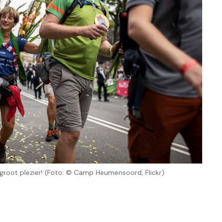
root plezier! (Foto: © Camp Heumensoord, Flickr)