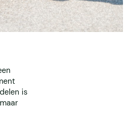
een
oment
delen is
 maar