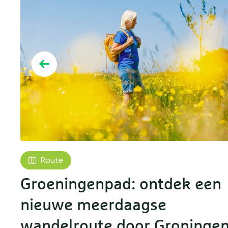
Route
Groeningenpad: ontdek een
nieuwe meerdaagse
wandelroute door Groninge