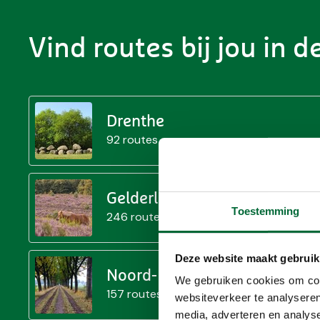
Vind routes bij jou in d
Drenthe
92 routes
Gelderland
Toestemming
246 routes
Deze website maakt gebruik
Noord-Brabant
We gebruiken cookies om cont
157 routes
websiteverkeer te analyseren
media, adverteren en analys