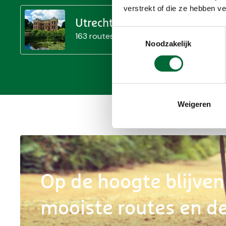
verstrekt of die ze hebben v
Utrecht
Toestemmingsselectie
163 routes
Noodzakelijk
Weigeren
Op de hoogte blijven
mooiste routes en de