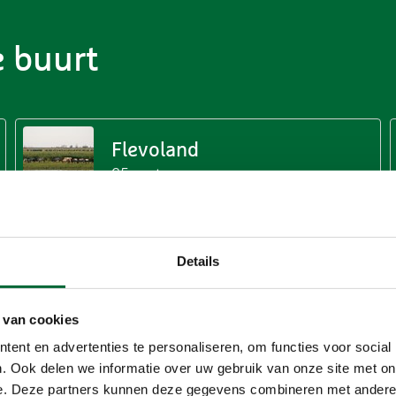
e buurt
Flevoland
65 routes
Groningen
Details
82 routes
 van cookies
Noord-Holland
ent en advertenties te personaliseren, om functies voor social
174 routes
. Ook delen we informatie over uw gebruik van onze site met on
e. Deze partners kunnen deze gegevens combineren met andere i