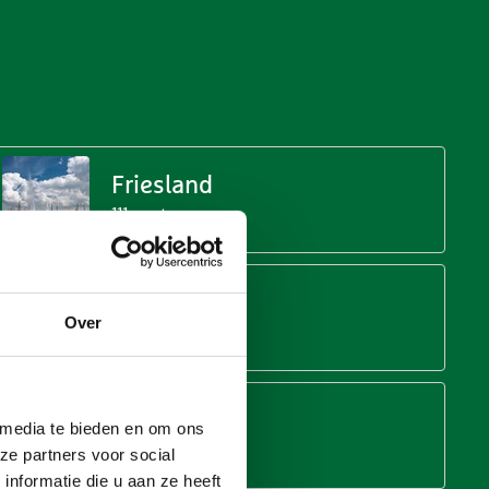
Friesland
111 routes
Limburg
Over
137 routes
Overijssel
 media te bieden en om ons
96 routes
ze partners voor social
nformatie die u aan ze heeft