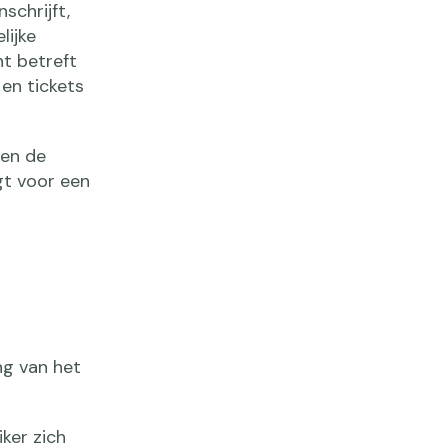
schrijft,
lijke
t betreft
 en tickets
 en de
jgt voor een
ng van het
iker zich