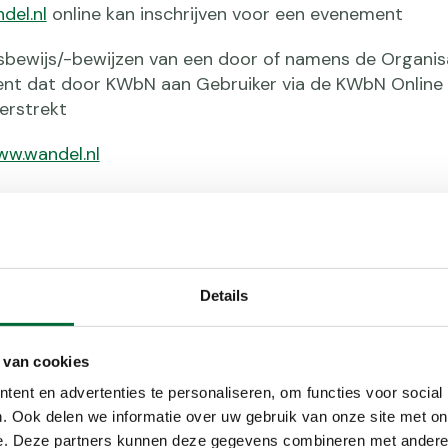
del.nl
online kan inschrijven voor een evenement
bewijs/-bewijzen van een door of namens de Organis
nt dat door KWbN aan Gebruiker via de KWbN Online
erstrekt
w.wandel.nl
epasselijkheid
rwaarden zijn van toepassing op het gebruik door de 
chrijfmodule, waarmee online inschrijving voor een E
Details
 van cookies
id van eventuele andere algemene voorwaarden, ongeac
n eventuele andere derde worden gebruikt, wordt uitd
ent en advertenties te personaliseren, om functies voor social
. Ook delen we informatie over uw gebruik van onze site met on
e. Deze partners kunnen deze gegevens combineren met andere i