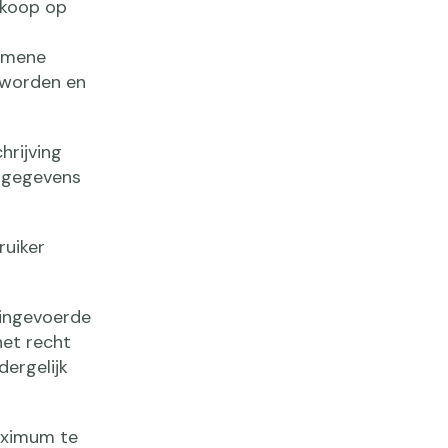
 koop op
gemene
 worden en
hrijving
e gegevens
ruiker
 ingevoerde
het recht
dergelijk
aximum te