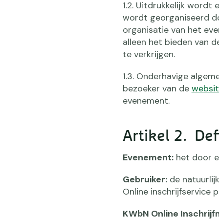
1.2. Uitdrukkelijk word
wordt georganiseerd doo
organisatie van het ev
alleen het bieden van d
te verkrijgen.
1.3. Onderhavige alge
bezoeker van de
websi
evenement.
Artikel 2. Def
Evenement:
het door e
Gebruiker:
de natuurlij
Online inschrijfservice
KWbN Online Inschrijf