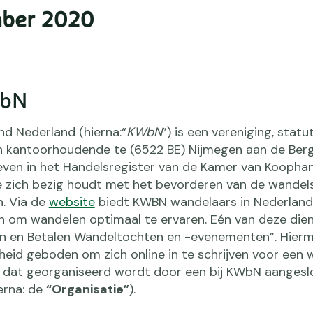
mber 2020
WbN
ond Nederland (hierna:“
KWbN
”) is een vereniging, statut
n kantoorhoudende te (6522 BE) Nijmegen aan de Ber
even in het Handelsregister van de Kamer van Koopha
ich bezig houdt met het bevorderen van de wandelsp
n. Via de
website
biedt KWBN wandelaars in Nederland 
n om wandelen optimaal te ervaren. Eén van deze dien
en en Betalen Wandeltochten en -evenementen”. Hier
heid geboden om zich online in te schrijven voor een 
 dat georganiseerd wordt door een bij KWbN aangesl
erna: de
“Organisatie”
).