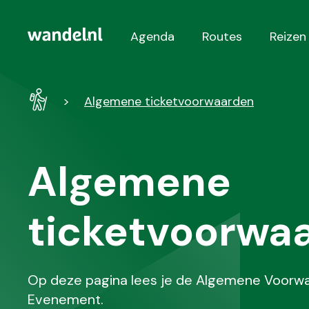
Agenda
Routes
Reizen
Hoofdnavigatie
Wandel
Algemene ticketvoorwaarden
-
Home
Algemene
ticketvoorwa
Op deze pagina lees je de Algemene Voorwa
Evenement.