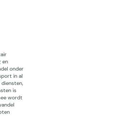
air
g en
ndel onder
ort in al
diensten,
sten is
mee wordt
wandel
oten