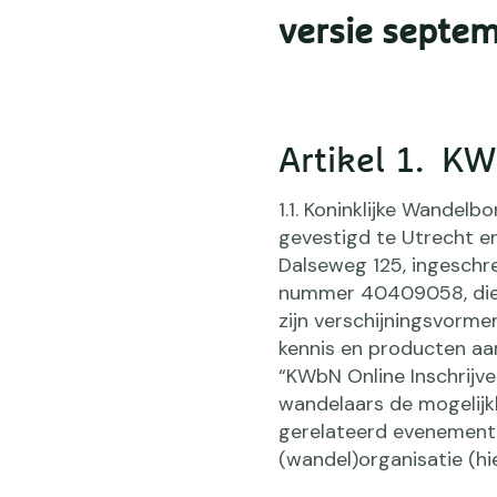
versie septe
Artikel 1. K
1.1. Koninklijke Wandelb
gevestigd te Utrecht e
Dalseweg 125, ingeschr
nummer 40409058, die z
zijn verschijningsvorme
kennis en producten aa
“KWbN Online Inschrijv
wandelaars de mogelijk
gerelateerd evenement
(wandel)organisatie (hi