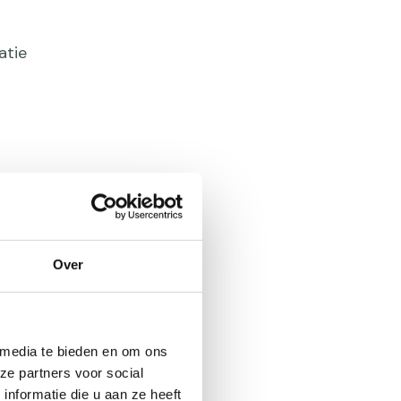
atie
Gebruiker
venement
Over
ht of deze
rukkelijk
 media te bieden en om ons
ze partners voor social
nformatie die u aan ze heeft