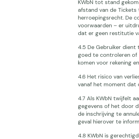
KWbN tot stand gekomen
afstand van de Tickets
herroepingsrecht. De 
voorwaarden – er uitdr
dat er geen restitutie v
4.5 De Gebruiker dient t
goed te controleren of 
komen voor rekening en 
4.6 Het risico van verli
vanaf het moment dat d
4.7 Als KWbN twijfelt a
gegevens of het door d
de inschrijving te annu
geval hierover te infor
4.8 KWbN is gerechtigd