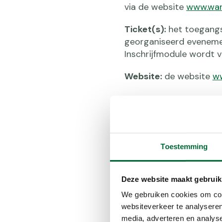
via de website
www.wan
Ticket(s):
het toegangs
georganiseerd eveneme
Inschrijfmodule wordt v
Website:
de website
ww
Artikel 3. To
3.1. Deze algemene voo
van de KWbN Online Ins
Toestemming
mogelijk is.
Deze website maakt gebruik
3.2. De toepasselijkhe
door de Gebruiker of ee
We gebruiken cookies om cont
van de hand gewezen.
websiteverkeer te analyseren
media, adverteren en analys