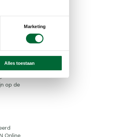
ganisatie
atie.
Marketing
ar is naar
houwd, zal
rdt in
king
rt.
Alles toestaan
e
jn op de
eerd
N Online