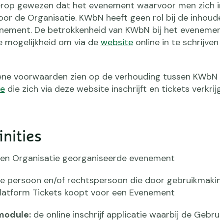
t erop gewezen dat het evenement waarvoor men zich in
r de Organisatie. KWbN heeft geen rol bij de inhoude
enement. De betrokkenheid van KWbN bij het evenemen
e mogelijkheid om via de
website
online in te schrijven
mene voorwaarden zien op de verhouding tussen KWbN
te
die zich via deze website inschrijft en tickets verkri
inities
en Organisatie georganiseerde evenement
ke persoon en/of rechtspersoon die door gebruikmaki
 platform Tickets koopt voor een Evenement
module:
de online inschrijf applicatie waarbij de Gebru