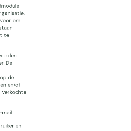
jfmodule
ganisatie,
t voor om
staan
t te
 worden
r. De
 op de
en en/of
s verkochte
-mail.
ruiker en