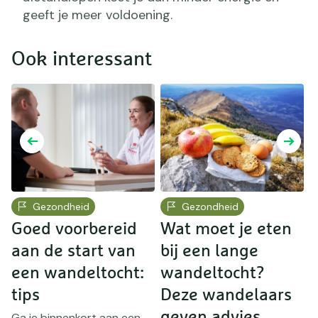
geeft je meer voldoening.
Ook interessant
Gezondheid
Gezondheid
Goed voorbereid
Wat moet je eten
H
aan de start van
bij een lange
j
een wandeltocht:
wandeltocht?
T
h
tips
Deze wandelaars
r
e
geven advies
Ga je binnenkort aan een