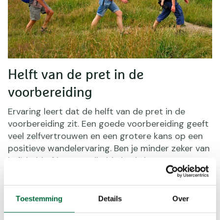
Helft van de pret in de
voorbereiding
Ervaring leert dat de helft van de pret in de
voorbereiding zit. Een goede voorbereiding geeft
veel zelfvertrouwen en een grotere kans op een
positieve wandelervaring. Ben je minder zeker van
je fitheid of je gezondheid, dan is het een must
om geleidelijk steeds meer te trainen en zo je
energiecapaciteiten te vergroten. Ter illustratie
een vergelijking met studeren: iemand met een
Toestemming
Details
Over
geweldige kennisvoorsprong en een goed stel