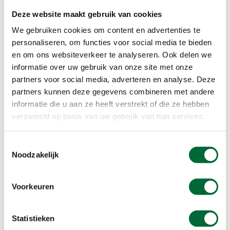
hersenen zal het examen zonder veel studiedruk
makkelijk halen. Heb je minder kennis en ben je
Deze website maakt gebruik van cookies
niet zo begaafd, dan zul je stinkend je best
We gebruiken cookies om content en advertenties te
moeten doen voor eenzelfde resultaat.
personaliseren, om functies voor social media te bieden
en om ons websiteverkeer te analyseren. Ook delen we
informatie over uw gebruik van onze site met onze
Uit onderzoeken is gebleken dat wandelaars met
partners voor social media, adverteren en analyse. Deze
een goede conditie veel belastbaarder zijn, zowel
partners kunnen deze gegevens combineren met andere
fysiek als mentaal. Het betekent dat je met drie
informatie die u aan ze heeft verstrekt of die ze hebben
keer wandeltraining je energiecapaciteit enorm
verzameld op basis van uw gebruik van hun services.
vergroot. Je wordt minder snel moe en als je moe
wordt ervaar je dat niet zo erg en herstel je
Toestemmingsselectie
sneller, zodat je de inspanning makkelijker kunt
Noodzakelijk
herhalen.
Voorkeuren
Kracht en coördinatie
Het is geen geheim dat je voor een goede
Statistieken
conditie vooral aan de slag moet met