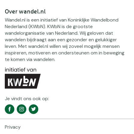
Over wandel.nl
Wandel.nl is een initiatief van Koninklijke Wandelbond
Nederland (KWbN). KWbN is de grootste
wandelorganisatie van Nederland. Wij geloven dat
wandelen bijdraagt aan een gezonder en gelukkiger
leven. Met wandel.nl willen wij zoveel mogelijk mensen
inspireren, motiveren en ondersteunen om in beweging
te komen via wandelen.
Je vindt ons ook op:
Social
Facebook
Instagram
Twitter
media
navigatie
Privacy
Footer