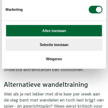
duurvermogen. Maar vergeet niet dat kracht en
coördinatie een niet onbelangrijke rol spelen
Marketing
tijdens het wandelen, terwijl snelheid een
overbodige luxe zal zijn. Voldoende kracht en
coördinatie draagt bij aan het lang volhouden van
Alles toestaan
de eenzijdige loopbeweging. Naast been- en
voetspieren zullen vooral bekken-, rug- en ook
Selectie toestaan
buikspieren voldoende getraind moeten zijn om
onder vermoeidheid het looppatroon optimaal te
houden. Bekend is dat spierversterkende
Weigeren
oefeningen van rompspieren, blessures van rug en
onderste extremiteiten kan voorkomen.
Alternatieve wandeltraining
Wat als je net lekker met drie keer per week aan
de slag bent met wandelen en toch last krijgt van
spier- en gewrichtspijn? Wees eerst kritisch voor