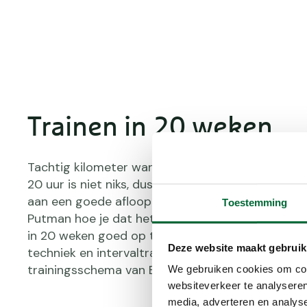
Trainen in 20 weken
Tachtig kilometer wandelen binnen de tijdlimiet 
20 uur is niet niks, dus een goede training zal ze
aan een goede afloop. We vroegen aan wandeltra
Toestemming
Putman hoe je dat het beste aanpakt. Nou, door
in 20 weken goed op te bouwen met zowel kracht
Deze website maakt gebruik
techniek en intervaltraining én duurloop. Bekijk h
trainingsschema van Bart.
We gebruiken cookies om cont
websiteverkeer te analyseren
media, adverteren en analys