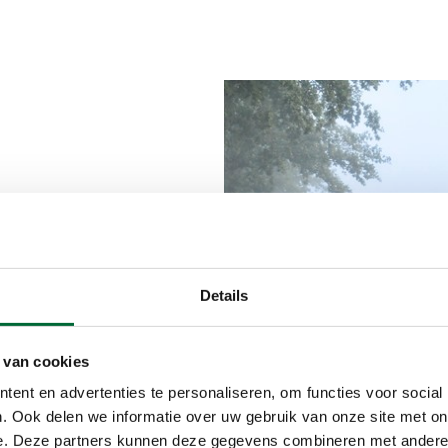
van (meestal)
ker bijdragen
iner Bart
Details
 het wandelen
training,
 van cookies
ieronder het
ent en advertenties te personaliseren, om functies voor social
. Ook delen we informatie over uw gebruik van onze site met on
e. Deze partners kunnen deze gegevens combineren met andere i