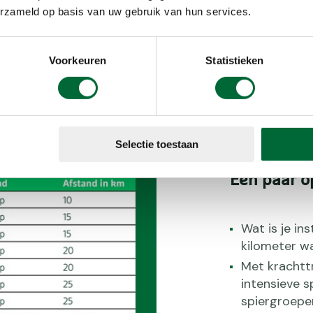
erzameld op basis van uw gebruik van hun services.
Kennedymars De 80 van de Langs
Voorkeuren
Statistieken
Selectie toestaan
Een paar o
Wat is je in
kilometer wa
Met krachtt
intensieve s
spiergroepe