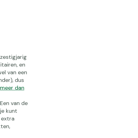
zestigjarig
tairen, en
wel van een
nder), dus
meer dan
 Een van de
je kunt
 extra
ten,