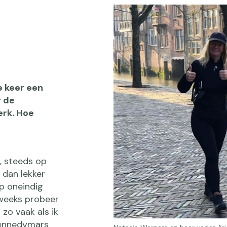
e keer een
r de
rk. Hoe
r, steeds op
 dan lekker
p oneindig
eweeks probeer
 zo vaak als ik
Kennedymars