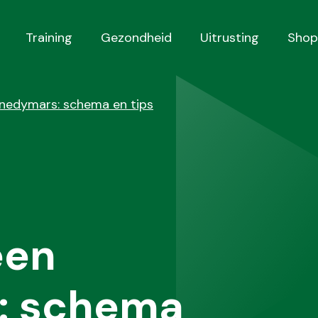
Training
Gezondheid
Uitrusting
Shop
nnedymars: schema en tips
een
: schema