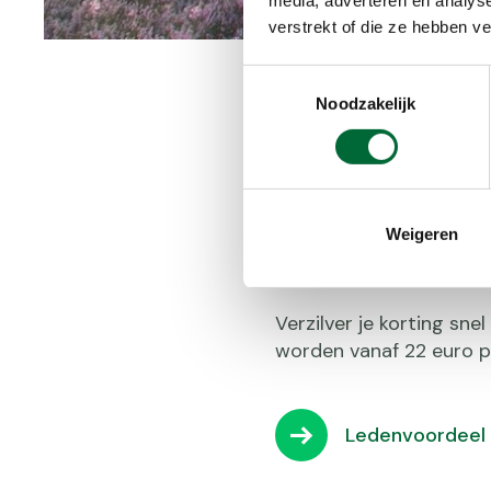
verstrekt of die ze hebben v
Toestemmingsselectie
Noodzakelijk
Jouw wande
In 2026 profiteer je al
Weigeren
korting is ook geldig 
korting flink oplopen!
Verzilver je korting sne
worden vanaf 22 euro pe
Ledenvoordeel 