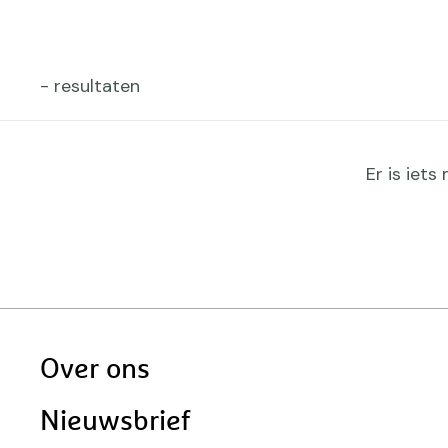
Filters
- resultaten
ters
Gefilterd
Er is iet
s
assen
op:
assen
Doormat
Over ons
navigatie
Nieuwsbrief