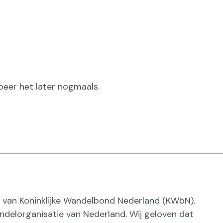
obeer het later nogmaals.
inering
igatie
ief van Koninklijke Wandelbond Nederland (KWbN).
delorganisatie van Nederland. Wij geloven dat