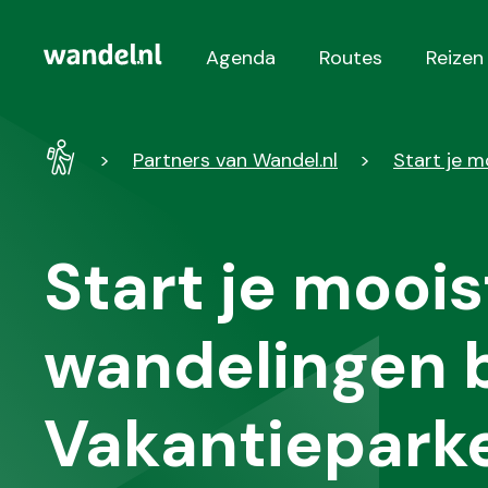
Agenda
Routes
Reizen
Hoofdnavigatie
Wandel
Partners van Wandel.nl
Start je m
-
Home
Start je moois
wandelingen b
Vakantiepark