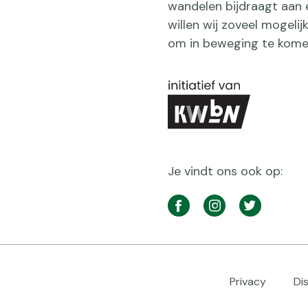
wandelen bijdraagt aan 
willen wij zoveel mogeli
om in beweging te kome
Je vindt ons ook op:
Social
media
Facebook
Instagram
Twitter
navigatie
Footer
Privacy
Di
navigatie