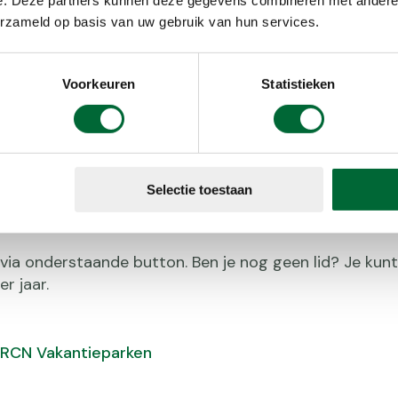
erzameld op basis van uw gebruik van hun services.
Voorkeuren
Statistieken
lverblijf met korting!
s lid van de KWbN van 10% korting bij RCN Vakantiepark
Selectie toestaan
in samenwerking met lopende acties van RCN, daardoor
l via onderstaande button. Ben je nog geen lid? Je kunt 
r jaar.
RCN Vakantieparken