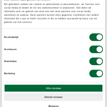
We gebruiken cookies om content en advertenties te personaliseren, om functies voor
social media te bieden en om ons websiteverkeer te analyseren. Ook delen we
informatie over uw gebruik van onze site met onze partners voor social media,
adverteren en analyse. Deze partners kunnen deze gegevens combineren met andere
informatie die u aan ze heeft verstrekt of die ze hebben verzameld op basis van uw
RCN de Flaasbloem in Chaam: bos en bloemenvelden.
gebruik van hun services.
Toestemmingsselectie
Noodzakelijk
Voorkeuren
Statistieken
Marketing
Alles toestaan
Selectie toestaan
Chalet Rijsenburg in RCN het Grote Bos op de Utrechtse
Heuvelrug.
Weigeren