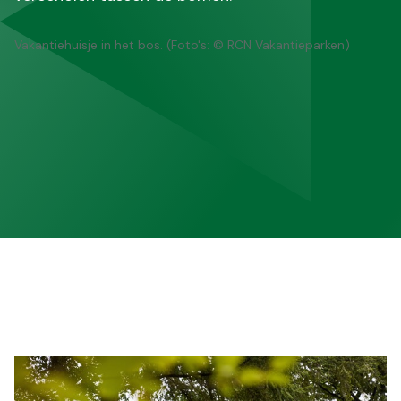
Vakantiehuisje in het bos. (Foto's: © RCN Vakantieparken)