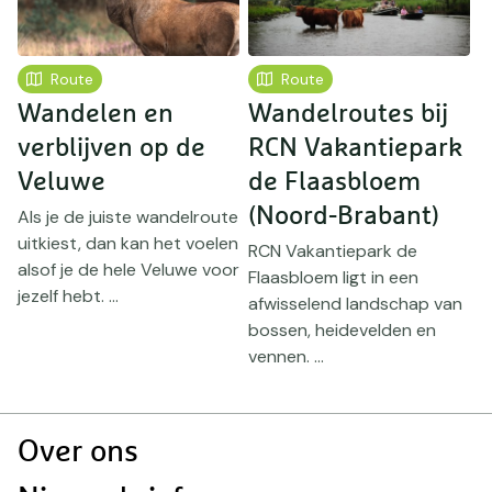
Route
Route
Wandelen en
Wandelroutes bij
W
verblijven op de
RCN Vakantiepark
Veluwe
de Flaasbloem
h
(Noord-Brabant)
(
Als je de juiste wandelroute
uitkiest, dan kan het voelen
RCN Vakantiepark de
C
alsof je de hele Veluwe voor
Flaasbloem ligt in een
v
k
jezelf hebt. ...
afwisselend landschap van
e
,
bossen, heidevelden en
h
vennen. ...
Doormat
Over ons
navigatie