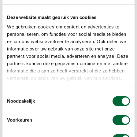
je grote vriendelijke vriend!
Afstand:
18 km
Deze website maakt gebruik van cookies
Aangelijnd of los:
altijd aangelijnd
Extra bijzonderheden:
je wandelt mogelijk langs
We gebruiken cookies om content en advertenties te
grote grazers, hou hier rekening mee
personaliseren, om functies voor social media te bieden
en om ons websiteverkeer te analyseren. Ook delen we
informatie over uw gebruik van onze site met onze
Bekijk de route
partners voor social media, adverteren en analyse. Deze
partners kunnen deze gegevens combineren met andere
informatie die u aan ze heeft verstrekt of die ze hebben
verzameld op basis van uw gebruik van hun services.
Toestemmingsselectie
Noodzakelijk
Voorkeuren