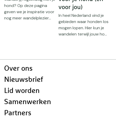
hond? Op deze pagina
voor jou)
geven we je inspiratie voor
In heel Nederland vind je
W
nog meer wandelplezier...
n
gebieden waar honden los
j
mogen lopen. Hier kun je
i
wandelen terwijl jouw ho...
c
en
Doormat
Over ons
navigatie
Nieuwsbrief
Lid worden
Samenwerken
Partners