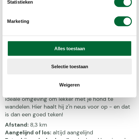
Statistieken
Marketing
Baronie van Breda, Kasteel Bouvigne. (Foto: © Nick Fox, )
Wandelroute Mastbos: Baronie
van Breda
Alles toestaan
Opnieuw zo'n bijzondere wandelroute die je met
Selectie toestaan
de hond kunt wandelen: door het Mastbos van
Breda. Eén van de oudste cultuurbossen van
Nederland. Open beukenlanen, uitgestrekte
Weigeren
heidevelden en door bloemrijk grasland. Een
ideale omgeving om lekker met je hond te
wandelen. Hier haalt hij z'n neus voor op - en dat
is dan een goed teken!
Afstand:
8,3 km
Aangelijnd of los:
altijd aangelijnd