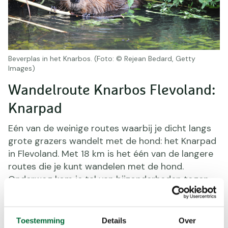
Beverplas in het Knarbos. (Foto: © Rejean Bedard, Getty
Images)
Wandelroute Knarbos Flevoland:
Knarpad
Eén van de weinige routes waarbij je dicht langs
grote grazers wandelt met de hond: het Knarpad
in Flevoland. Met 18 km is het één van de langere
routes die je kunt wandelen met de hond.
Onderweg kom je tal van bijzonderheden tegen.
Je wandelt door het oudste graasgebied van
Nederland met konikpaarden, wandelt langs de
Beverplas en over de Zandplaat. En dat alles met
Toestemming
Details
Over