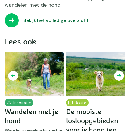
wandelen met de hond.
Bekijk het volledige overzicht
Lees ook
Inspiratie
Route
e
Wandelen met je
De mooiste
D
hond
losloopgebieden
e
voor je hond (en
Wandel jij regelmatig met je