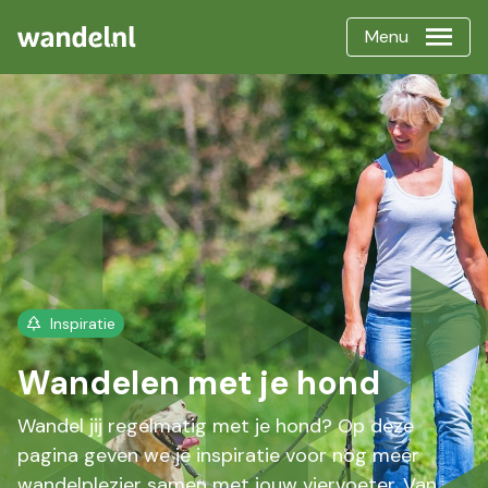
Menu
Inspiratie
Wandelen met je hond
Wandel jij regelmatig met je hond? Op deze
pagina geven we je inspiratie voor nog meer
wandelplezier samen met jouw viervoeter. Van