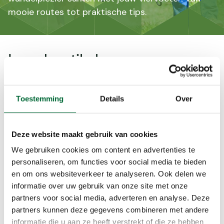
mooie routes tot praktische tips.
Lees de artikelen
Toestemming
Details
Over
Deze website maakt gebruik van cookies
We gebruiken cookies om content en advertenties te
personaliseren, om functies voor social media te bieden
Route
Route
en om ons websiteverkeer te analyseren. Ook delen we
De mooiste
5x wandelroutes
Z
informatie over uw gebruik van onze site met onze
losloopgebieden
mét de hond
z
partners voor social media, adverteren en analyse. Deze
voor je hond (en
(maar ook mooi
m
partners kunnen deze gegevens combineren met andere
informatie die u aan ze heeft verstrekt of die ze hebben