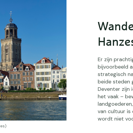
Wandel
Hanze
Er zijn pracht
bijvoorbeeld 
strategisch na
beide steden 
Deventer zijn 
het vaak – be
landgoederen,
van cultuur is
wordt niet v
ges)