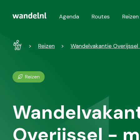
Agenda
Routes
Reizen
Hoofdnavigatie
Wandel
Reizen
Wandelvakantie Overijssel
-
Home
Reizen
Wandelvakant
Overijssel - 