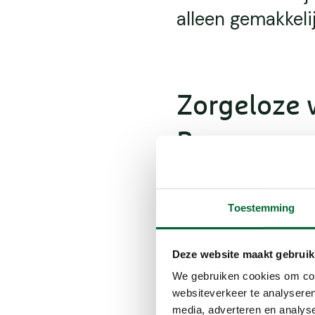
alleen gemakkelij
Zorgeloze 
Bagagever
Wanneer je een wandelre
heb je de mogelijkheid
Toestemming
Bovendien is er vaak ru
prachtige stad te verke
ongeacht of het om een
Deze website maakt gebruik
wandelervaring betreft
We gebruiken cookies om cont
schoonheid van Nederla
websiteverkeer te analyseren
media, adverteren en analys