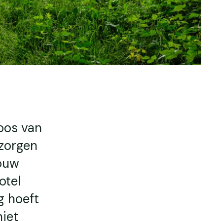
oos van
 zorgen
Jouw
otel
g hoeft
iet