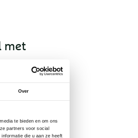
l met
sbasis,
en.
Over
n een
gen,
n ontdek de
 media te bieden en om ons
ze partners voor social
nformatie die u aan ze heeft