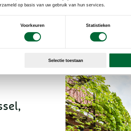
erzameld op basis van uw gebruik van hun services.
ndelvakanties Overijssel
Voorkeuren
Statistieken
ssel:
Twente
jssel:
Hanzesteden
Selectie toestaan
sel,