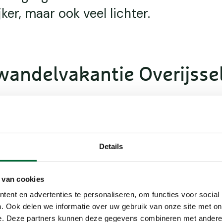
ker, maar ook veel lichter.
wandelvakantie Overijsse
voer
is in Nederland boekt met slechts één hotel als uitval
 om van daaruit georganiseerde wandeltochten te mak
Details
imte om er met de auto een dagje op uit te trekken e
nnen. De wandelroutes kun je op je eigen tempo afleg
 georganiseerde groepsreis gaat of een individuele
 van cookies
. Laat je inspireren door onderstaande voorbeelden e
ent en advertenties te personaliseren, om functies voor social
nd te voet.
. Ook delen we informatie over uw gebruik van onze site met on
e. Deze partners kunnen deze gegevens combineren met andere i