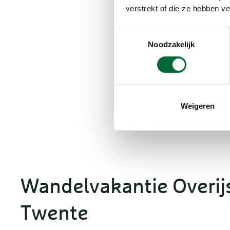
verstrekt of die ze hebben v
Toestemmingsselectie
Mooiste wa
Noodzakelijk
Wandelvakantie Overij
Wandelvakantie Overi
Weigeren
Wandelvakantie Overijs
Twente