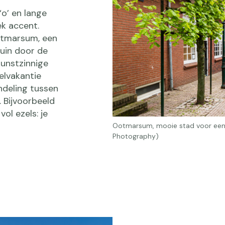
‘o’ en lange
ek accent.
otmarsum, een
ruin door de
kunstzinnige
delvakantie
deling tussen
 Bijvoorbeeld
ol ezels: je
Ootmarsum, mooie stad voor een w
Photography)