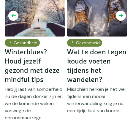
Gezondheid
Gezondheid
Winterblues?
Wat te doen tegen
Houd jezelf
koude voeten
W
d
gezond met deze
tijdens het
g
mindful tips
wandelen?
t
Heb jij last van somberheid
Misschien herken je het wel:
g
nu de dagen donker zijn en
tijdens een mooie
n
we de komende weken
winterwandeling krijg je na
vanwege de
een tijdje last van koude...
coronamaatrege...