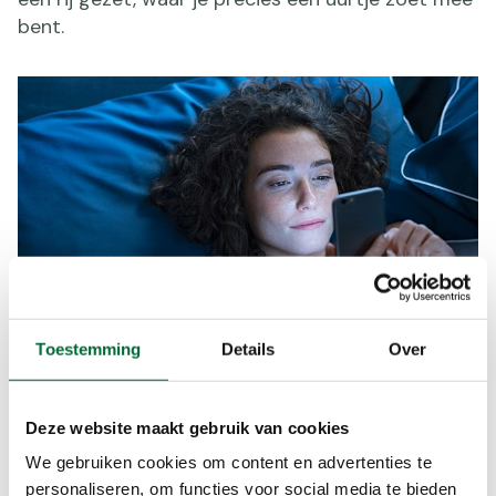
bent.
Toestemming
Details
Over
Beperk je schermtijd
Deze website maakt gebruik van cookies
In de avonduren naar de televisie, laptop, of
We gebruiken cookies om content en advertenties te
telefoon kijken is eerder regel dan uitzondering,
personaliseren, om functies voor social media te bieden