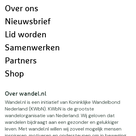
Doormat
Over ons
navigatie
Nieuwsbrief
Lid worden
Samenwerken
Partners
Shop
Over wandel.nl
Wandel.nl is een initiatief van Koninklijke Wandelbond
Nederland (KWbN). KWbN is de grootste
wandelorganisatie van Nederland. Wij geloven dat
wandelen bijdraagt aan een gezonder en gelukkiger
leven. Met wandel.nl willen wij zoveel mogelijk mensen
inspireren, motiveren en ondersteunen om in beweging