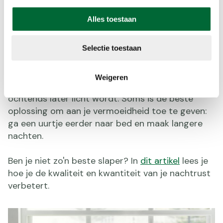
Alles toestaan
Langer slapen
Heb je last van vermoeidheid en kom je ’s
Selectie toestaan
ochtends je bed niet uit? Het slaaphormoon
melatonine is hier waarschijnlijk de oorzaak van,
Weigeren
omdat we overdag minder daglicht zien en het ’s
ochtends later licht wordt. Soms is de beste
oplossing om aan je vermoeidheid toe te geven:
ga een uurtje eerder naar bed en maak langere
nachten.
Ben je niet zo'n beste slaper? In
dit artikel
lees je
hoe je de kwaliteit en kwantiteit van je nachtrust
verbetert.