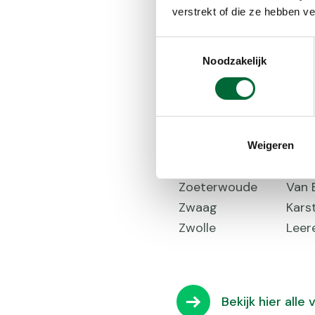
Nijmegen
Spac
verstrekt of die ze hebben v
Roden
Kamp
Schijndel
De W
Toestemmingsselectie
Noodzakelijk
Simpelveld
Ivo'
Tilburg
Sport
Utrecht
Kat
Weert
Kiwi
Woerden
Zwer
Weigeren
Zeist
Sun
Zoeterwoude
Van 
Zwaag
Kars
Zwolle
Leere
Bekijk hier all