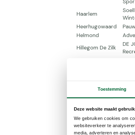
Spor
Soel
Haarlem
Wint
Heerhugowaard
Pauw
Helmond
Adve
DE J
Hillegom De Zilk
Recr
Hippolytushoef
Kate
Hoorn
Kars
Hend
Landgraaf
Wand
Toestemming
Lochem
Holi
Lunteren
Van 
Deze website maakt gebruik
Made
Worl
We gebruiken cookies om cont
Linb
Molenschot
websiteverkeer te analyseren
Outd
media, adverteren en analys