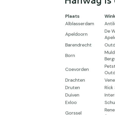
Hanwag is o
Plaats
Wink
Alblasserdam
Anti
De W
Apeldoorn
Apel
Barendrecht
Outd
Muld
Born
Berg
Pets
Coevorden
Outd
Drachten
Vene
Druten
Rick
Duiven
Inte
Exloo
Schu
Rene
Gorssel