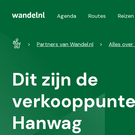
Agenda
Routes
Reizen
Hoofdnavigatie
Wandel
Partners van Wandel.nl
Alles ove
-
Home
Dit zijn de
verkooppunte
Hanwag