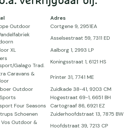
.a. verkrijgbaar bij:
el
Adres
lope Outdoor
Cortgene 9, 2951EA
andelfabriek
Asselsestraat 59, 7311 ED
doorn
oor XL
Aalborg 1, 2993 LP
ers
Koningsstraat 1, 6121 HS
sport/Galago Trad.
tra Caravans &
Printer 31, 7741 ME
oor
boer Outdoor
Zuidkade 38-41, 9203 CM
 Sports
Hogestraat 69-1, 6651 BH
rsport Four Seasons
Cartograaf 86, 6921 EZ
trups Schoenen
Zuiderhoofdstraat 13, 7875 BW
 Vos Outdoor &
Hoofdstraat 39, 7213 CP