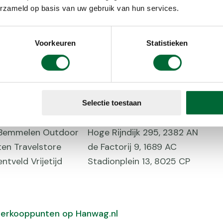
 Sport
Groenewoudseweg 336, 6525 E
erzameld op basis van uw gebruik van hun services.
eerhal Roden
Kanaalstraat 63, 9301 LR
it Schijndel
Rooiseweg 22, 5481 SJ
Voorkeuren
Statistieken
s sportshop
Kloosterstraat 29, 6369 AA
ief Tilburg
Professor Goossenslaan 26, 50
hmandu
Oudegracht 260, 3511 NV
 outdoor
Wilhelminasingel 8, 6001 GT
fkei Woerden
Jaap Bijzerweg 10, 3446 CR
Selectie toestaan
ny Camp
Slotlaan 177-179, 3701 GD
Bemmelen Outdoor
Hoge Rijndijk 295, 2382 AN
ten Travelstore
de Factorij 9, 1689 AC
ntveld Vrijetijd
Stadionplein 13, 8025 CP
e verkooppunten op Hanwag.nl