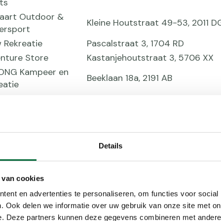
ts
laart Outdoor &
Kleine Houtstraat 49-53, 2011 D
ersport
 Rekreatie
Pascalstraat 3, 1704 RD
nture Store
Kastanjehoutstraat 3, 5706 XX
ONG Kampeer en
Beeklaan 18a, 2191 AB
eatie
r Funsport
Belterlaan 30, 1777 HM
ten Travelstore
Gedempte Turfhaven 58, 1621 H
riks Schoenmode &
Heerlenseweg 34, 6371 HS
elsport
Details
day Sport
Vordenseweg 1, 7241 SB
Camp Schoenen
Dorpsstraat 81, 6741 AC
 van cookies
d of Walking
Nieuwstraat 14, 4921CX
ent en advertenties te personaliseren, om functies voor social
erg Camping &
Rijksweg 231, 5124 NA
. Ook delen we informatie over uw gebruik van onze site met on
oor
e. Deze partners kunnen deze gegevens combineren met andere i