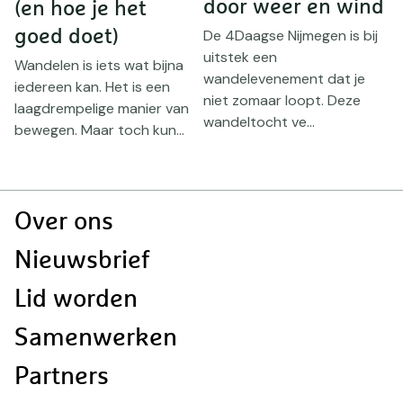
door weer en wind
(en hoe je het
h
goed doet)
De 4Daagse Nijmegen is bij
E
uitstek een
h
Wandelen is iets wat bijna
wandelevenement dat je
e
iedereen kan. Het is een
niet zomaar loopt. Deze
b
laagdrempelige manier van
wandeltocht ve...
bewegen. Maar toch kun...
Doormat
Over ons
navigatie
Nieuwsbrief
Lid worden
Samenwerken
Partners