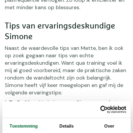
pasfrequentie verhogen. Zo loop ik efficiënter en
met minder kans op blessures.
Tips van ervaringsdeskundige
Simone
Naast de waardevolle tips van Mette, ben ik ook
op zoek gegaan naar tips van echte
ervaringsdeskundigen. Want qua training voel ik
mij al goed voorbereid, maar de praktische zaken
rondom de wandeltocht zijn ook belangrijk.
Simone heeft vijf keer meegelopen en gaf mij de
volgende ervaringstips:
To Go Mug:
Vorig jaar nam Simone voor het
eerst een to go mug mee. “Ideaal voor als je
koffie onderweg wilt maar niet te lang pauze wilt
nemen om het op te drinken. Met die to go mug
Toestemming
Details
Over
kun je doorwandelen en genieten van een lekker