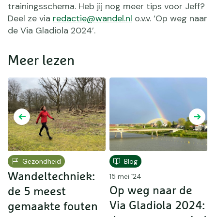
trainingsschema. Heb jij nog meer tips voor Jeff?
Deel ze via
redactie@wandel.nl
o.v.v. ‘Op weg naar
de Via Gladiola 2024’.
Meer lezen
Gezondheid
Blog
Wandeltechniek:
V
15 mei `24
Op weg naar de
de 5 meest
:
Via Gladiola 2024:
gemaakte fouten