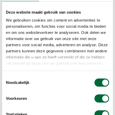
bakkie.”
Toiletgeld:
“Als je niet van dixies houdt (zoals
Deze website maakt gebruik van cookies
ik), zorg dan dat je genoeg kleingeld hebt om
We gebruiken cookies om content en advertenties te
gebruik te maken van toiletten bij mensen thuis
personaliseren, om functies voor social media te bieden
of in een café die daar een kleine bijdrage voor
en om ons websiteverkeer te analyseren. Ook delen we
vragen. Gebruik de wachttijd effectief voor wat
informatie over uw gebruik van onze site met onze
rekken en strekken, eten en drinken. Dit is ook
partners voor social media, adverteren en analyse. Deze
handig tijdens de trainingen.”
partners kunnen deze gegevens combineren met andere
Elke dag massage:
Simone heeft de afgelopen
informatie die u aan ze heeft verstrekt of die ze hebben
twee jaar een strippenkaart voor massage na
verzameld op basis van uw gebruik van hun services.
afloop van elke wandeldag aangeschaft: “Het is
heerlijk om na een dag wandelen de benen,
Toestemmingsselectie
onderrug etc. te laten masseren, net waar je
Noodzakelijk
behoefte aan hebt. Hierdoor sta je de volgende
ochtend fris aan de start.” Dit advies heb ik
Voorkeuren
meteen opgevolgd door een pluspakket af te
nemen voor de
KWbN-rustpost
. Daar kan ik elke
dag o.a. gebruikmaken van massage.
Statistieken