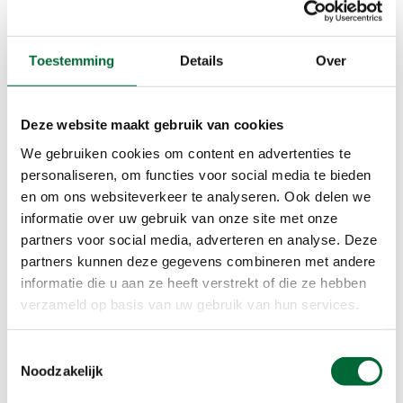
Daarnaast waren er ook nachten met storm en
Toestemming
Details
Over
met wilde zwijnen die hevig aan het knorren
waren. Vooral de laatsten hielden me vaak wakker.
Dan spookte er altijd één vraag door mijn hoofd:
Deze website maakt gebruik van cookies
‘Heb ik écht al mijn eten uit de tas gehaald?’
We gebruiken cookies om content en advertenties te
Langzaamaan vond ik een structuur voor mijn tas.
personaliseren, om functies voor social media te bieden
Er ontstond een vaste plek voor alles dat ik
en om ons websiteverkeer te analyseren. Ook delen we
meenam. Ook creëerde ik een vast moment voor
informatie over uw gebruik van onze site met onze
de lunch, om mijzelf rust te geven op de dag.
partners voor social media, adverteren en analyse. Deze
Dankzij alle ervaring verliep alles gemakkelijker. De
partners kunnen deze gegevens combineren met andere
tarp zet ik nu met twee vingers in mijn neus op.
informatie die u aan ze heeft verstrekt of die ze hebben
En nat hout weet ik met wat moeite ook te laten
verzameld op basis van uw gebruik van hun services.
branden.
Toestemmingsselectie
Noodzakelijk