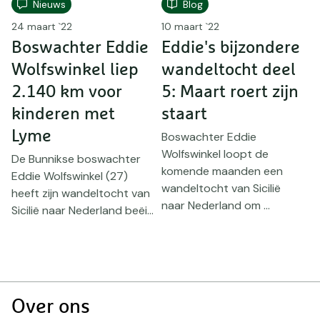
Nieuws
Blog
24 maart `22
10 maart `22
8
Boswachter Eddie
Eddie's bijzondere
E
Wolfswinkel liep
wandeltocht deel
w
f
2.140 km voor
5: Maart roert zijn
4
kinderen met
staart
Lyme
Boswachter Eddie
B
Wolfswinkel loopt de
W
De Bunnikse boswachter
komende maanden een
k
Eddie Wolfswinkel (27)
e
wandeltocht van Sicilië
w
heeft zijn wandeltocht van
naar Nederland om ...
n
Sicilië naar Nederland beëi...
Doormat
Over ons