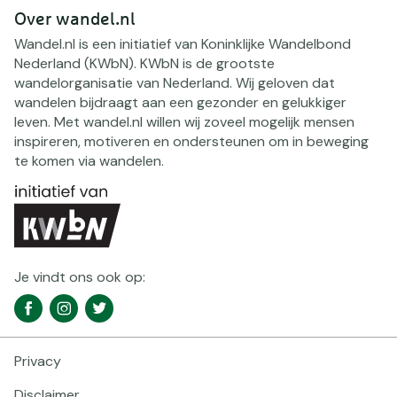
Over wandel.nl
Wandel.nl is een initiatief van Koninklijke Wandelbond
Nederland (KWbN). KWbN is de grootste
wandelorganisatie van Nederland. Wij geloven dat
wandelen bijdraagt aan een gezonder en gelukkiger
leven. Met wandel.nl willen wij zoveel mogelijk mensen
inspireren, motiveren en ondersteunen om in beweging
te komen via wandelen.
Je vindt ons ook op:
Social
Facebook
Instagram
Twitter
media
navigatie
Privacy
Footer
navigatie
Disclaimer