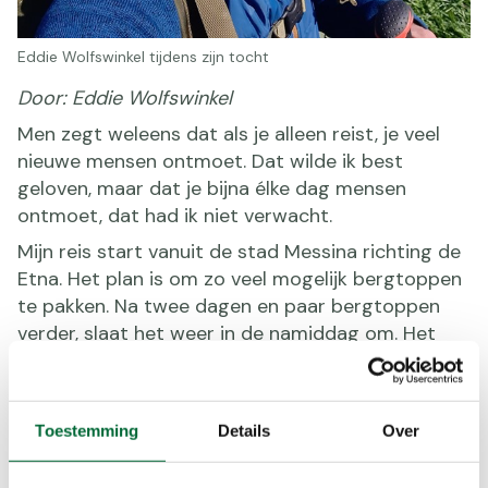
Eddie Wolfswinkel tijdens zijn tocht
Door: Eddie Wolfswinkel
Men zegt weleens dat als je alleen reist, je veel
nieuwe mensen ontmoet. Dat wilde ik best
geloven, maar dat je bijna élke dag mensen
ontmoet, dat had ik niet verwacht.
Mijn reis start vanuit de stad Messina richting de
Etna. Het plan is om zo veel mogelijk bergtoppen
te pakken. Na twee dagen en paar bergtoppen
verder, slaat het weer in de namiddag om. Het
beoogde dorp ligt een aantal kilometer verder op
me te wachten. Het wordt guur in de bergen, de
zon verdwijnt achter de wolken en de wind steekt
Toestemming
Details
Over
op. Ik loop de bergtop af, 300 meter naar
beneden. Daar kom ik een erf met enkel een