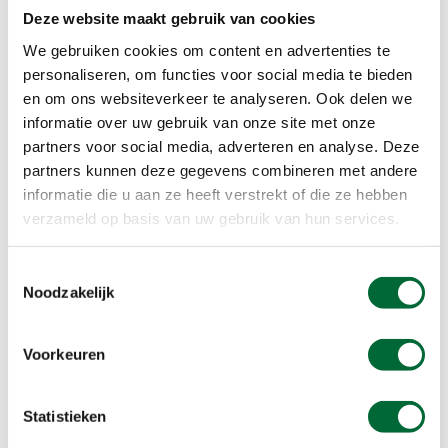
schuurtje tegen. Dit is van een herdersechtpaar.
Deze website maakt gebruik van cookies
Omdat het weer in een keer is ongeslagen, vraag
We gebruiken cookies om content en advertenties te
ik met handen en voeten (mijn Italiaans beperkt
personaliseren, om functies voor social media te bieden
zich tot een paar woordjes) of het mogelijk is om
en om ons websiteverkeer te analyseren. Ook delen we
bij hun de nacht door te brengen. Dit is geen
informatie over uw gebruik van onze site met onze
probleem, integendeel. Na een korte kennismaking
partners voor social media, adverteren en analyse. Deze
verschijnt een maaltijd en de wijn al snel op tafel.
partners kunnen deze gegevens combineren met andere
In de hoek van de schuur wordt een kampvuur
informatie die u aan ze heeft verstrekt of die ze hebben
gemaakt, waarna het echtpaar zelf naar huis
verzameld op basis van uw gebruik van hun services.
gaat.
Daar lig je dan in een andermans schuur, samen
Toestemmingsselectie
met paar katten en honden, onder de hangende
Noodzakelijk
uien en tomaten. Wat is dat prachtig als de wind
middenin de nacht door de bergen raast. Van
Voorkeuren
slapen komt het niet. Maar wakker liggend bij het
smeulende vuur weet je dat het avontuur is
begonnen. Deze nacht was gewoon luxe.
Statistieken