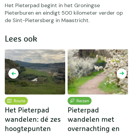
Het Pieterpad begint in het Groningse
Pieterburen en eindigt 500 kilometer verder op
de Sint-Pietersberg in Maastricht.
Lees ook
Route
Reizen
Het Pieterpad
Pieterpad
L
wandelen: dé zes
wandelen met
hoogtepunten
overnachting en
I