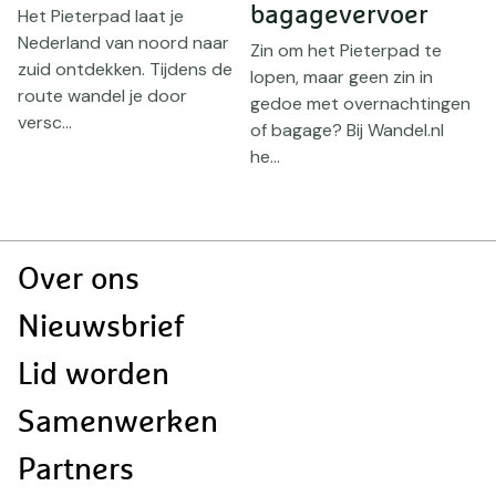
s
bagagevervoer
Het Pieterpad laat je
l
Nederland van noord naar
Zin om het Pieterpad te
d
zuid ontdekken. Tijdens de
lopen, maar geen zin in
route wandel je door
gedoe met overnachtingen
versc...
of bagage? Bij Wandel.nl
he...
Doormat
Over ons
navigatie
Nieuwsbrief
Lid worden
Samenwerken
Partners