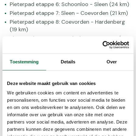
Pieterpad etappe 6: Schoonloo - Sleen (24 km)
Pieterpad etappe 7: Sleen - Coevorden (21 km)
Pieterpad etappe 8: Coevorden - Hardenberg
(19 km)
Pieterpad etappe 9: Hardenberg - Ommen (21
km)
Pieterpad etappe 10: Ommen - Hellendoorn (21
km)
Toestemming
Details
Over
Pieterpad etappe 11: Hellendoorn - Holten (16
km)
Deze website maakt gebruik van cookies
Pieterpad etappe 12: Holten - Laren (15 km)
We gebruiken cookies om content en advertenties te
Pieterpad etappe 13: Laren - Vorden (14 km)
personaliseren, om functies voor social media te bieden
Pieterpad etappe 14: Vorden - Zelhem (17 km)
en om ons websiteverkeer te analyseren. Ook delen we
Pieterpad etappe 15: Zelhem - Braamt (17 km)
informatie over uw gebruik van onze site met onze
Pieterpad etappe 16: Braamt - Millingen aan de
partners voor social media, adverteren en analyse. Deze
partners kunnen deze gegevens combineren met andere
Rijn (25 km)