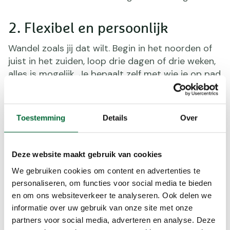
2. Flexibel en persoonlijk
Wandel zoals jij dat wilt. Begin in het noorden of
juist in het zuiden, loop drie dagen of drie weken,
alles is mogelijk. Je bepaalt zelf met wie je op pad
gaat, wanneer je vertrekt en hoe snel je loopt. De
praktische invulling wordt daarop afgestemd. Zo
maak je van elke tocht jouw eigen Pieterpad.
Toestemming
Details
Over
3. Comfort langs de route
Deze website maakt gebruik van cookies
Elke wandeldag sluit je af op een plek waar je kunt
We gebruiken cookies om content en advertenties te
uitrusten. De accommodaties liggen zoveel
personaliseren, om functies voor social media te bieden
mogelijk langs de route, en variëren van gezellige
en om ons websiteverkeer te analyseren. Ook delen we
B&B’s tot comfortabele hotels. Je bagage wordt
informatie over uw gebruik van onze site met onze
daar naartoe gebracht terwijl jij onderweg bent,
partners voor social media, adverteren en analyse. Deze
zodat je enkel met een lichte dagrugzak loopt.