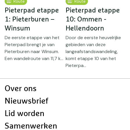
Route
Route
Pieterpad etappe
Pieterpad etappe
P
1: Pieterburen –
10: Ommen -
2
Winsum
Hellendoorn
De eerste etappe van het
Door de eerste heuvelrijke
D
Pieterpad brengt je van
gebieden van deze
g
Pieterburen naar Winsum.
langeafstandswandeling,
w
Een wandelroute van 11,7 k...
komt etappe 10 van het
v
Pieterpa...
Ve
Doormat
Over ons
navigatie
Nieuwsbrief
Lid worden
Samenwerken