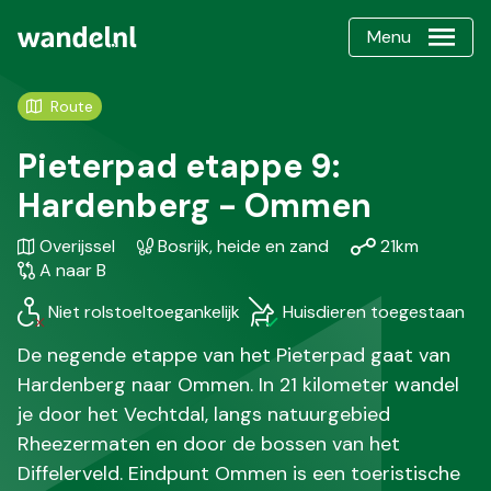
Menu
Route
Pieterpad etappe 9:
Hardenberg - Ommen
Gebied
Karakteristiek
Afstand
Soort
Overijssel
Bosrijk, heide en zand
21km
/
wandel
A naar B
Regio
Niet rolstoeltoegankelijk
Huisdieren toegestaan
De negende etappe van het Pieterpad gaat van
Hardenberg naar Ommen. In 21 kilometer wandel
je door het Vechtdal, langs natuurgebied
Rheezermaten en door de bossen van het
Diffelerveld. Eindpunt Ommen is een toeristische