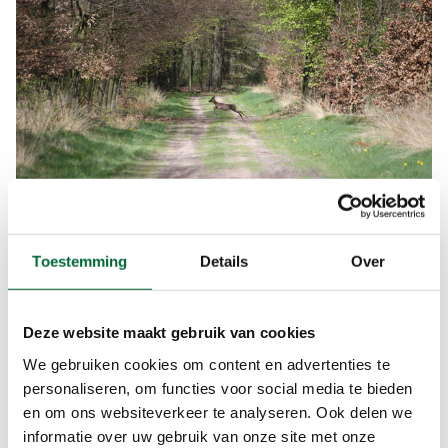
Toestemming
Details
Over
Landgoed Junne. (Foto: © Koos van den beukel, Wikimedia)
Landgoed Junne
Deze website maakt gebruik van cookies
Je loopt naar landgoed Junne, een bosrijk gebied
We gebruiken cookies om content en advertenties te
in particulier eigendom. In de laatste kilometers
personaliseren, om functies voor social media te bieden
en om ons websiteverkeer te analyseren. Ook delen we
voor je bij Ommen aankomt, kom je bij de
informatie over uw gebruik van onze site met onze
stuifduinen langs de Vecht uit. Je volgt het pad