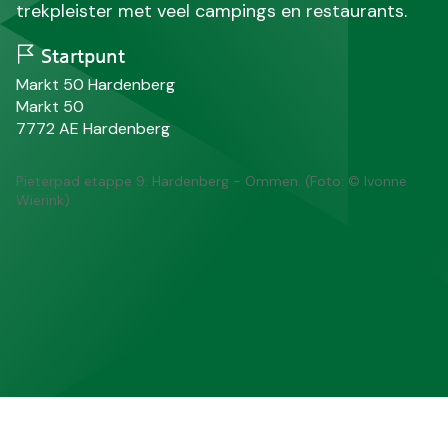
trekpleister met veel campings en restaurants.
Startpunt
N
Markt 50 Hardenberg
a
S
Markt 50
a
t
P
P
7772 AE
Hardenberg
m
r
o
l
a
s
a
Pieterpad etappe 9: Hardenberg - Ommen. (Foto: © Ivonne
a
t
a
Wierink)
t
c
t
o
s
d
e