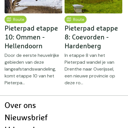
Route
Route
Pieterpad etappe
Pieterpad etappe
P
10: Ommen -
8: Coevorden -
1
Hellendoorn
Hardenberg
Door de eerste heuvelrijke
In etappe 8 van het
D
t
gebieden van deze
Pieterpad wandel je van
P
r
langeafstandswandeling,
Drenthe naar Overijssel,
P
komt etappe 10 van het
een nieuwe provincie op
E
Pieterpa...
deze ro...
Doormat
Over ons
navigatie
Nieuwsbrief