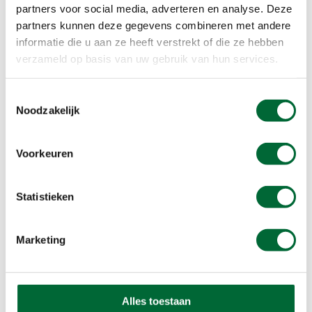
partners voor social media, adverteren en analyse. Deze
op en af door de rivierduinen en passeert in korte
partners kunnen deze gegevens combineren met andere
tijd veel verschillende soorten landschappen. Van
informatie die u aan ze heeft verstrekt of die ze hebben
weide en bossen tot aan rivierduinen. Vlak
verzameld op basis van uw gebruik van hun services.
voordat je Ommen binnenwandelt, kom je nog
langs de Olde Vechte. Een oud landhuis uit 1856
Toestemmingsselectie
dat omringd is door een oude Vechte-arm.
Noodzakelijk
Voorkeuren
Statistieken
Marketing
Alles toestaan