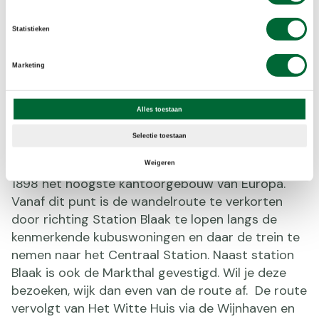
Statistieken
De Oude Haven van Rotterdam, foto: Nikolay Antonov /
Marketing
Shutterstock.com
Oude Haven en Wijnhaven (10)
Alles toestaan
In de Oude Haven is een scheepshelling in oude
Selectie toestaan
stijl aangelegd. Ernaast gelegen torent het Witte
Huis boven de Oude Haven uit. Dit gebouw was in
Weigeren
1898 het hoogste kantoorgebouw van Europa.
Vanaf dit punt is de wandelroute te verkorten
door richting Station Blaak te lopen langs de
kenmerkende kubuswoningen en daar de trein te
nemen naar het Centraal Station. Naast station
Blaak is ook de Markthal gevestigd. Wil je deze
bezoeken, wijk dan even van de route af. De route
vervolgt van Het Witte Huis via de Wijnhaven en