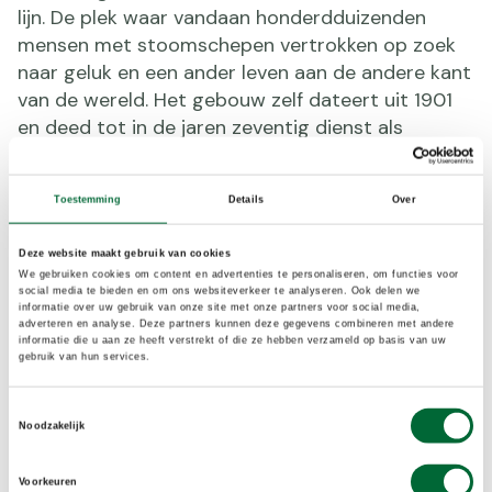
lijn. De plek waar vandaan honderdduizenden
mensen met stoomschepen vertrokken op zoek
naar geluk en een ander leven aan de andere kant
van de wereld. Het gebouw zelf dateert uit 1901
en deed tot in de jaren zeventig dienst als
hoofdkantoor van de Holland Amerika lijn. Pas in
1993 werd Hotel New York geopend nadat het
Toestemming
Details
Over
gebouw jaren had leeggestaan.
Deze website maakt gebruik van cookies
We gebruiken cookies om content en advertenties te personaliseren, om functies voor
social media te bieden en om ons websiteverkeer te analyseren. Ook delen we
informatie over uw gebruik van onze site met onze partners voor social media,
adverteren en analyse. Deze partners kunnen deze gegevens combineren met andere
informatie die u aan ze heeft verstrekt of die ze hebben verzameld op basis van uw
gebruik van hun services.
Toestemmingsselectie
Noodzakelijk
Voorkeuren