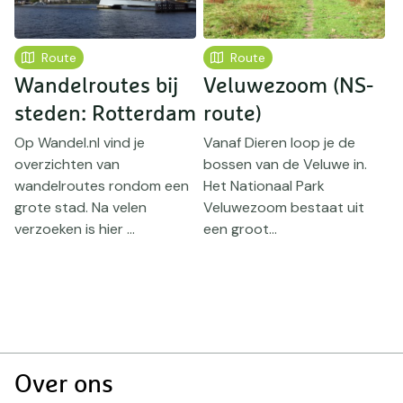
Route
Route
Wandelroutes bij
Veluwezoom (NS-
M
steden: Rotterdam
route)
r
Op Wandel.nl vind je
Vanaf Dieren loop je de
W
overzichten van
bossen van de Veluwe in.
M
wandelroutes rondom een
Het Nationaal Park
M
grote stad. Na velen
Veluwezoom bestaat uit
B
verzoeken is hier ...
een groot...
z’
Doormat
Over ons
navigatie