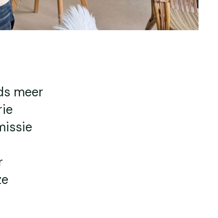
eds meer
rie
missie
r
ze