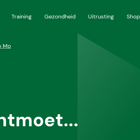
Training
Gezondheid
Uitrusting
Shop
o Mo
tmoet...