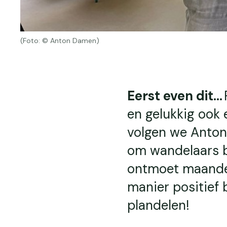
(Foto: © Anton Damen)
Eerst even dit...
en gelukkig ook 
volgen we Anton 
om wandelaars b
ontmoet maandeli
manier positief 
plandelen!