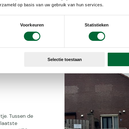
erzameld op basis van uw gebruik van hun services.
zweefvliegers.
een enorm vett
weggewaaide s
Voorkeuren
Statistieken
statiegeld – ee
maar dat wist 
hardlooprondj
Selectie toestaan
tje. Tussen de
laatste