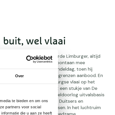
 buit, wel vlaai
met Mo gaat, als rechtgeaarde Limburger, altijd
erse vlaai. Daar kwam hij spontaan mee
op De tweede Renkumse Plandeldag, toen hij
 buiten zijn eigen provinciegrenzen aanbood. En
Over
zijn’ terrein zijn staat Limburgse vlaai op het
voor terrein: we hebben net een stukje van De
geruimd. In de Tweede Wereldoorlog uitvalsbasis
affe, nu natuurgebied waar Duitsers en
 media te bieden en om ons
n alle rust wandelen en fietsen. In het luchtruim
ze partners voor social
nformatie die u aan ze heeft
of bommenwerpers, maar vreedzame