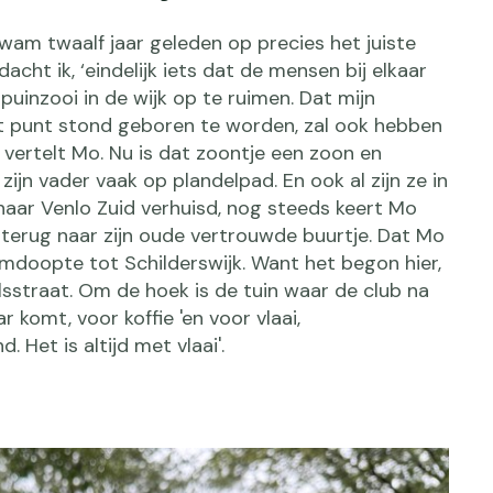
 kwam twaalf jaar geleden op precies het juiste
dacht ik, ‘eindelijk iets dat de mensen bij elkaar
uinzooi in de wijk op te ruimen. Dat mijn
t punt stond geboren te worden, zal ook hebben
vertelt Mo. Nu is dat zoontje een zoon en
 zijn vader vaak op plandelpad. En ook al zijn ze in
naar Venlo Zuid verhuisd, nog steeds keert Mo
erug naar zijn oude vertrouwde buurtje. Dat Mo
mdoopte tot Schilderswijk. Want het begon hier,
lsstraat. Om de hoek is de tuin waar de club na
ar komt, voor koffie 'en voor vlaai,
. Het is altijd met vlaai'.