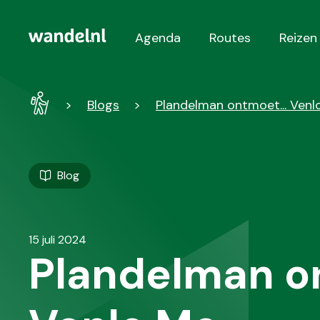
Agenda
Routes
Reizen
Hoofdnavigatie
Wandel
Blogs
Plandelman ontmoet... Venl
-
Home
Blog
15 juli 2024
Plandelman on