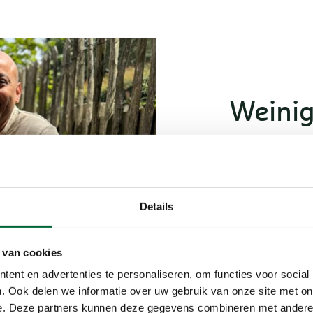
Weinig
Een afspraak 
gepaard met v
binnenvallen 
opruimkunsten
Details
ook nu we op ‘
menu. En wat 
 van cookies
Groote Hei op
van de Luchtw
ent en advertenties te personaliseren, om functies voor social
Nederlanders i
. Ook delen we informatie over uw gebruik van onze site met on
e. Deze partners kunnen deze gegevens combineren met andere i
geen jagers 