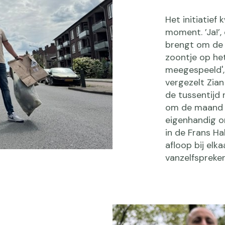
Het initiatief
moment. ’Ja!’, 
brengt om de p
zoontje op he
meegespeeld', 
vergezelt Zian
de tussentijd 
om de maand t
eigenhandig o
in de Frans Ha
afloop bij elka
vanzelfsprekend