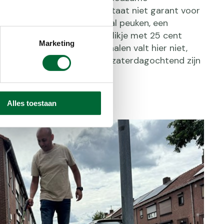
 ‘De achtertuin van Venlo’ staat niet garant voor
e plandelbuit: een zestigtal peuken, een
noepverpakking een bierblikje met 25 cent
Marketing
n Duits blikje dus. Veel te halen valt hier niet,
Mo al – hij maakt hier elke zaterdagochtend zijn
e met de wethouder.
Alles toestaan