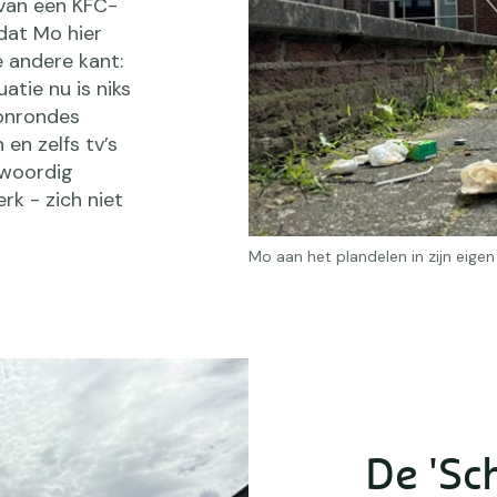
 van een KFC-
 dat Mo hier
e andere kant:
uatie nu is niks
oonrondes
en zelfs tv’s
nwoordig
rk - zich niet
Mo aan het plandelen in zijn eig
De 'Sc