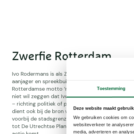
Zwerfie Rotterdam
Ivo Rodermans is als Zwerfie Rotterdam de onv
aanjager en spreekbuis van lokale opruimhelden 
Rotterdamse motto ‘niet lullen maar poetsen’ b
Toestemming
niet wil zeggen dat Ivo niet ook zijn mond gereg
– richting politiek of producent, want het zwerf
Deze website maakt gebruik
dient ook bij de bron worden aangepakt. Zijn mi
We gebruiken cookies om cont
voorbij de stadsgrenzen: van de Tweede Kamer 
websiteverkeer te analyseren
tot De Utrechtse Plandeldagen, waar hij als afval
media, adverteren en analys
actie komt.