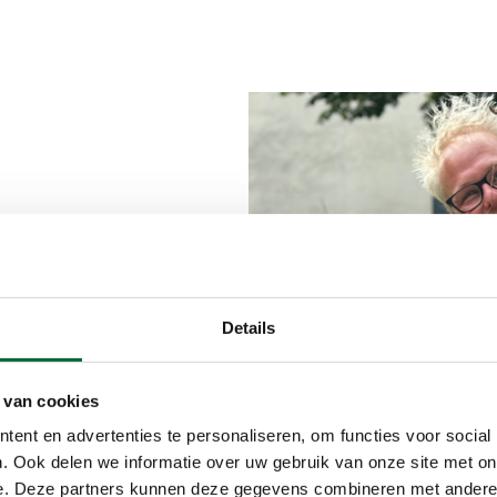
ermoeibare
die het
elichamen. Wat
Details
eld opentrekt
afvalprobleem
 van cookies
ssie voert hem
ent en advertenties te personaliseren, om functies voor social
in Den Haag
. Ook delen we informatie over uw gebruik van onze site met on
detective in
e. Deze partners kunnen deze gegevens combineren met andere i