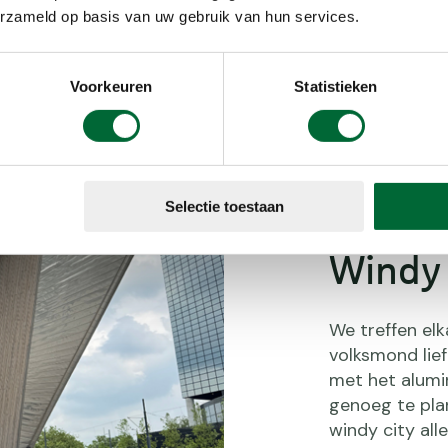
erzameld op basis van uw gebruik van hun services.
Ivo Rodermans behoord tot de lo
Voorkeuren
Statistieken
Selectie toestaan
Windy 
We treffen elk
volksmond lief
met het alumi
genoeg te plan
windy city
alle