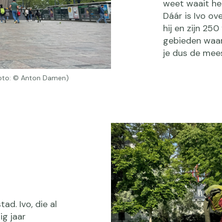
weet waait het
Dáár is Ivo ov
hij en zijn 25
gebieden waar
je dus de mee
 (Foto: © Anton Damen)
ad. Ivo, die al
ig jaar