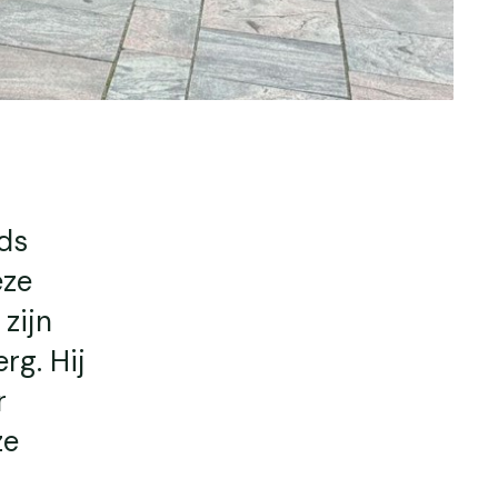
ds
eze
zijn
rg. Hij
r
ze