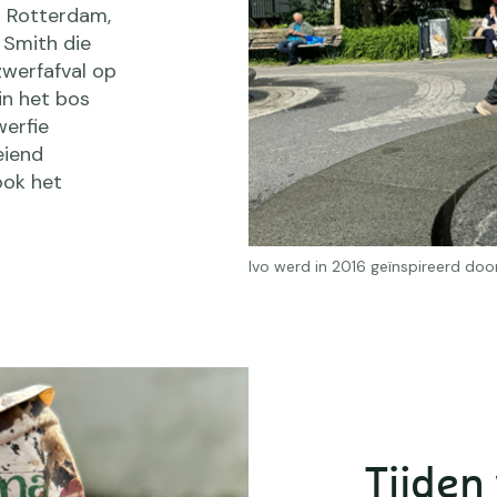
n Rotterdam,
 Smith die
zwerfafval op
in het bos
werfie
eiend
ook het
Ivo werd in 2016 geïnspireerd do
Tijden