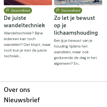
Gezondheid
Gezondheid
De juiste
Zo let je bewust
O
wandeltechniek
op je
e
lichaamshouding
Wandeltechniek? Bijna
T
iedereen kan toch
j
Ben jij je bewust van je
wandelen? Dat klopt, maar
V
houding tijdens het
toch kun je met de juiste
w
wandelen, maar ook
techniek...
be
gedurende de dag in het
.
algemeen? En...
Doormat
Over ons
navigatie
Nieuwsbrief