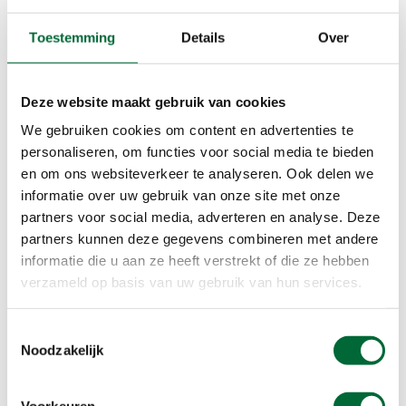
Bekijk hier geschikte krachttraining voor
Toestemming
Details
Over
wandelaars
Deze website maakt gebruik van cookies
Aandacht voor zoutinname
Zeker bij een lange wandeling in de hitte ga je flink
We gebruiken cookies om content en advertenties te
zweten. Hierdoor verlies je belangrijke mineralen
personaliseren, om functies voor social media te bieden
en om ons websiteverkeer te analyseren. Ook delen we
en elektrolyten. Een tekort is vooral een probleem
informatie over uw gebruik van onze site met onze
voor de hersenen. Je kunt klachten ervaren van
partners voor social media, adverteren en analyse. Deze
slaperigheid, hoofdpijn, verwardheid,
partners kunnen deze gegevens combineren met andere
concentratieproblemen, coördinatieproblemen,
informatie die u aan ze heeft verstrekt of die ze hebben
vallen en dus ook moeilijker of scheef lopen. Een
verzameld op basis van uw gebruik van hun services.
goede zoutbalans is, naast voldoende drinken,
dus essentieel voor het goed functioneren van je
Toestemmingsselectie
lichaam.
Noodzakelijk
In dit artikel lees je tips
Voorkeuren