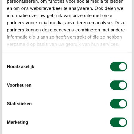
personaliseren, om functies voor social media te bieden
Duw jezelf vervolgens omhoog, zodat je op de
en om ons websiteverkeer te analyseren. Ook delen we
tenen op de trede staat. Hou even vast en zak
informatie over uw gebruik van onze site met onze
weer terug in de startpositie. Wordt dit te
partners voor social media, adverteren en analyse. Deze
makkelijk, doe de oefening dan op één been.
partners kunnen deze gegevens combineren met andere
Wissel na 10 herhalingen van been.
informatie die u aan ze heeft verstrekt of die ze hebben
verzameld op basis van uw gebruik van hun services.
Toestemmingsselectie
Noodzakelijk
Voorkeuren
Statistieken
Marketing