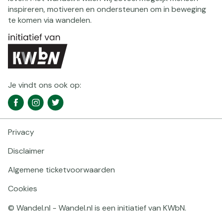
inspireren, motiveren en ondersteunen om in beweging
te komen via wandelen.
Je vindt ons ook op:
Social
Facebook
Instagram
Twitter
media
navigatie
Privacy
Footer
navigatie
Disclaimer
Algemene ticketvoorwaarden
Cookies
© Wandel.nl - Wandel.nl is een initiatief van KWbN.