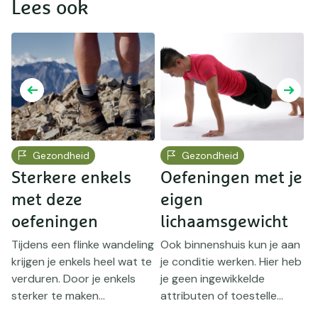
Lees ook
Gezondheid
Gezondheid
Sterkere enkels
Oefeningen met je
O
met deze
eigen
oefeningen
lichaamsgewicht
t
Tijdens een flinke wandeling
Ook binnenshuis kun je aan
S
krijgen je enkels heel wat te
je conditie werken. Hier heb
c
verduren. Door je enkels
je geen ingewikkelde
w
sterker te maken...
attributen of toestelle...
o