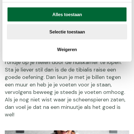
4. Scheenspieren: tibialis raise. (Foto: © CRISTINA TARANOVICI
van calatorescu)
Alles toestaan
4. Scheenspieren: tibialis raise
Je scheenspieren zijn voor het wandelen
Selectie toestaan
belangrijk om te trainen, zeker omdat ze een
belangrijke functie hebben bij de afwikkeling van
Weigeren
je voet. Je kunt deze spier trainen door een
rondje op je hielen door de huiskamer te lopen.
Sta je liever stil dan is de de tibialis raise een
goede oefening. Dan leun je met je billen tegen
een muur en heb je je voeten voor je staan,
vervolgens beweeg je steeds je voeten omhoog.
Als je nog niet wist waar je scheenspieren zaten,
dan voel je dat na een minuutje als het goed is
wel!