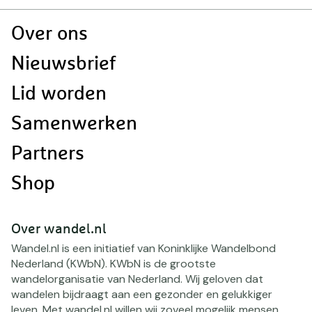
Doormat
Over ons
navigatie
Nieuwsbrief
Lid worden
Samenwerken
Partners
Shop
Over wandel.nl
Wandel.nl is een initiatief van Koninklijke Wandelbond
Nederland (KWbN). KWbN is de grootste
wandelorganisatie van Nederland. Wij geloven dat
wandelen bijdraagt aan een gezonder en gelukkiger
leven. Met wandel.nl willen wij zoveel mogelijk mensen