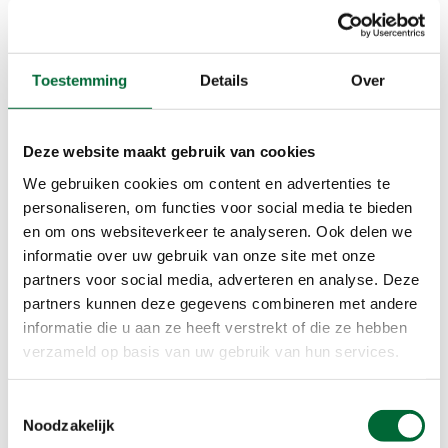
je zet af met je voorvoet
Plaats je voet altijd recht naar voren op de grond
en loop in een smal spoor.
Toestemming
Details
Over
Het kan zijn dat je je voet op de verkeerde manier
afwikkelt. Er is dan sprake van overpronatie of
oversupinatie. In het eerste geval zakt je voet bij
Deze website maakt gebruik van cookies
de landing te ver naar binnen door. Bij
We gebruiken cookies om content en advertenties te
oversupinatie zakt je voet juist te veel naar
personaliseren, om functies voor social media te bieden
buiten door. Je kunt dit meestal zien aan de
en om ons websiteverkeer te analyseren. Ook delen we
manier waarop je schoenzolen slijten. Bij een
informatie over uw gebruik van onze site met onze
afwijkende afwikkeling van je voeten zul je zien
partners voor social media, adverteren en analyse. Deze
dat de zolen aan één kant van de schoen sneller
partners kunnen deze gegevens combineren met andere
slijten dan aan de andere kant (ze slijten scheef).
informatie die u aan ze heeft verstrekt of die ze hebben
Een afwijkende afwikkeling van je voet kun je
verzameld op basis van uw gebruik van hun services.
corrigeren met speciale inlegzolen. Vraag
hierover advies aan een sportspeciaalzaak.
Toestemmingsselectie
Noodzakelijk