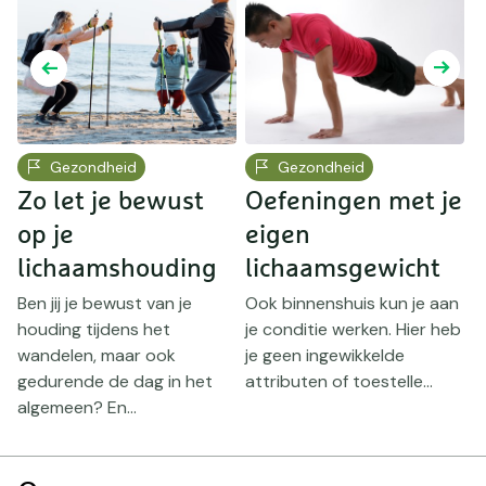
Gezondheid
Gezondheid
Zo let je bewust
Oefeningen met je
H
n
op je
eigen
v
lichaamshouding
lichaamsgewicht
l
Ben jij je bewust van je
Ook binnenshuis kun je aan
W
houding tijdens het
je conditie werken. Hier heb
v
l
wandelen, maar ook
je geen ingewikkelde
v
gedurende de dag in het
attributen of toestelle...
v
algemeen? En...
r