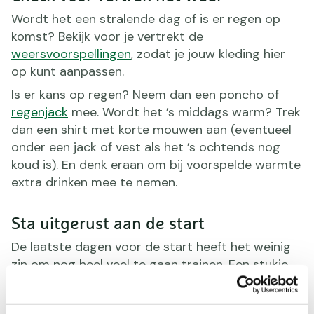
Wordt het een stralende dag of is er regen op
komst? Bekijk voor je vertrekt de
weersvoorspellingen
, zodat je jouw kleding hier
op kunt aanpassen.
Is er kans op regen? Neem dan een poncho of
regenjack
mee. Wordt het ’s middags warm? Trek
dan een shirt met korte mouwen aan (eventueel
onder een jack of vest als het ’s ochtends nog
koud is). En denk eraan om bij voorspelde warmte
extra drinken mee te nemen.
Sta uitgerust aan de start
De laatste dagen voor de start heeft het weinig
zin om nog heel veel te gaan trainen. Een stukje
rustig lopen kan natuurlijk geen kwaad, maar
overdrijf niet. Zo sta je komende dinsdag fit en