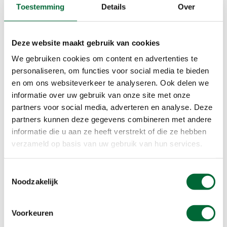
uitgerust aan de start. Denk vooral aan een
Toestemming
Details
Over
goede
nachtrust
.
Zijn je wandelspullen er ook klaar
Deze website maakt gebruik van cookies
voor?
We gebruiken cookies om content en advertenties te
Zorg dat jouw favoriete shirt en de broek waar je
personaliseren, om functies voor social media te bieden
het liefst in wandelt dinsdagochtend
en om ons websiteverkeer te analyseren. Ook delen we
gebruiksklaar is. Draai dus dit weekend nog een
informatie over uw gebruik van onze site met onze
was, als dat nodig is.
partners voor social media, adverteren en analyse. Deze
partners kunnen deze gegevens combineren met andere
informatie die u aan ze heeft verstrekt of die ze hebben
verzameld op basis van uw gebruik van hun services.
Toestemmingsselectie
Noodzakelijk
Voorkeuren