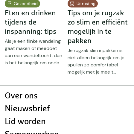
Gezondheid
Uitrusting
Eten en drinken
Tips om je rugzak
D
tijdens de
zo slim en efficiënt
h
inspanning: tips
mogelijk in te
s
V
b
pakken
Als je een flinke wandeling
e
gaat maken of meedoet
Je rugzak slim inpakken is
m
aan een wandeltocht, dan
niet alleen belangrijk om je
is het belangrijk om onde...
spullen zo comfortabel
mogelijk met je mee t...
Doormat
Over ons
navigatie
Nieuwsbrief
Lid worden