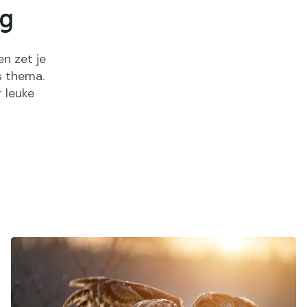
og
en zet je
s thema.
r leuke