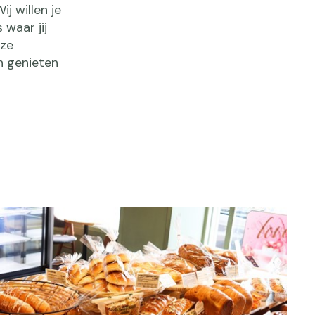
j willen je
 waar jij
nze
n genieten