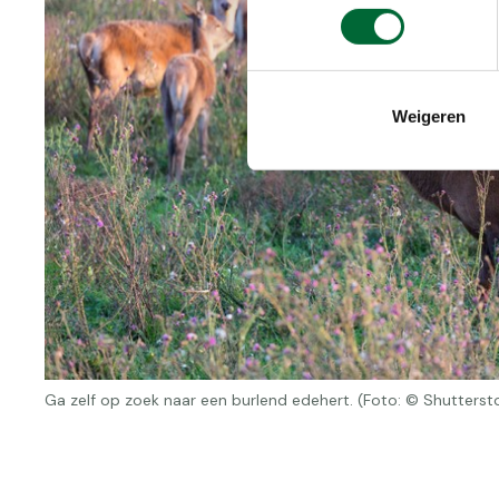
Weigeren
Ga zelf op zoek naar een burlend edehert. (Foto: © Shutterst