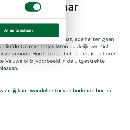
 Ga op zoek naar
de herten
Alles toestaan
 van de zomer start de bronst, edelherten gaan
e liefde. De mannetjes laten duidelijk van zich
deze periode. Hun lokroep, het burlen, is te horen
ke Veluwe of bijvoorbeeld in de uitgestrekte
plassen.
 waar jij kunt wandelen tussen burlende herten