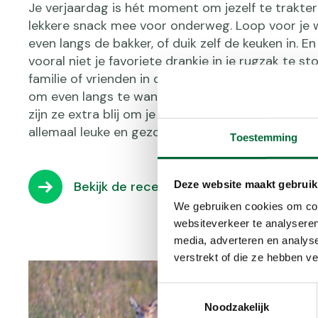
Je verjaardag is hét moment om jezelf te trakte
lekkere snack mee voor onderweg. Loop voor je 
even langs de bakker, of duik zelf de keuken in. E
vooral niet je favoriete drankje in je rugzak te 
familie of vrienden in de buurt? Dan kan je er oo
om even langs te wandelen en een traktatie uit t
zijn ze extra blij om je weer te zien. Op Wandel.nl
allemaal leuke en gezonde recepten.
Toestemming
Deze website maakt gebruik
Bekijk de recepten
We gebruiken cookies om cont
websiteverkeer te analyseren
media, adverteren en analys
verstrekt of die ze hebben v
Toestemmingsselectie
Noodzakelijk