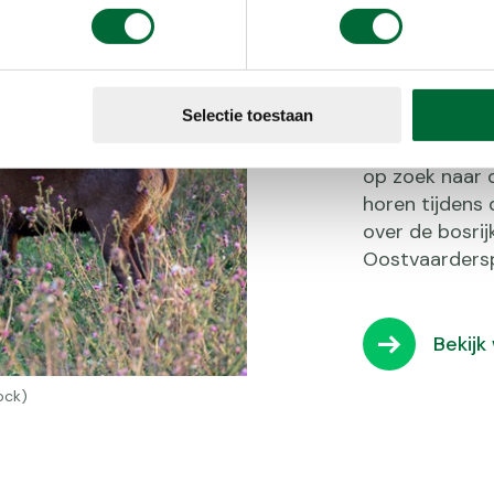
Tip 3:
burlen
Selectie toestaan
Aan het einde
op zoek naar d
horen tijdens 
over de bosrij
Oostvaarders
Bekijk
ock)