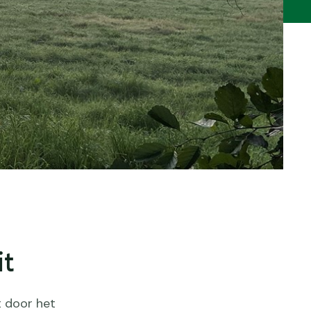
it
t door het