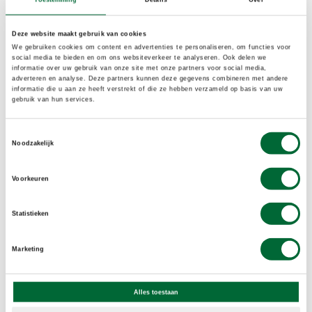
oversteekt, stap je zo de bossen van de
Veluwezoom in.
Deze website maakt gebruik van cookies
We gebruiken cookies om content en advertenties te personaliseren, om functies voor
Landgoed Kraaybeekerhof,
social media te bieden en om ons websiteverkeer te analyseren. Ook delen we
informatie over uw gebruik van onze site met onze partners voor social media,
adverteren en analyse. Deze partners kunnen deze gegevens combineren met andere
Driebergen
informatie die u aan ze heeft verstrekt of die ze hebben verzameld op basis van uw
gebruik van hun services.
Landgoed Kraaybeekerhof bij Driebergen is een
groot landgoed met tuinen, een kwekerij en een
Toestemmingsselectie
Noodzakelijk
studiecentrum. Er bevindt zich onder meer een
bijentuin en een ijskelder op het terrein. Over het
Voorkeuren
landgoed loopt het
Kraayenbeekpad
, een
wandelroute van 5 kilometer.
Statistieken
Marketing
Alles toestaan