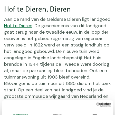
Hof te Dieren, Dieren
Aan de rand van de Gelderse Dieren ligt landgoed
Hof te Dieren
. De geschiedenis van dit landgoed
gaat terug naar de twaalfde eeuw. In de loop der
eeuwen is het gebied regelmatig van eigenaar
verwisseld. In 1822 werd er een statig landhuis op
het landgoed gebouwd. De nieuwe tuin werd
aangelegd in Engelse landschapsstijl. Het huis
brandde in 1944 tijdens de Tweede Wereldoorlog
af, maar de parkaanleg bleef behouden. Ook een
tuinmanswoning uit 1903 bleef overeind.
Blikvanger is de tuinmuur uit 1885 die om het park
staat. Op een deel van het landgoed vind je de
grootste ommuurde wijngaard van Nederland en
een kwekerij voor bijzondere vaste planten. Als je
de grote weg tussen Dieren en het dorp Ellecom
Toestemming
Details
Over