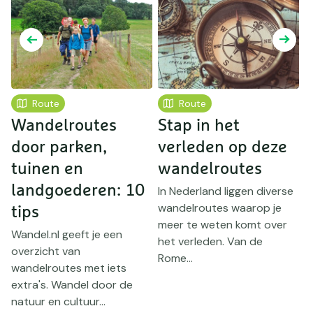
Route
Route
Wandelroutes
Stap in het
door parken,
verleden op deze
tuinen en
wandelroutes
l
landgoederen: 10
P
In Nederland liggen diverse
wandelroutes waarop je
tips
W
meer te weten komt over
o
Wandel.nl geeft je een
het verleden. Van de
m
overzicht van
Rome...
G
wandelroutes met iets
V
extra's. Wandel door de
natuur en cultuur...