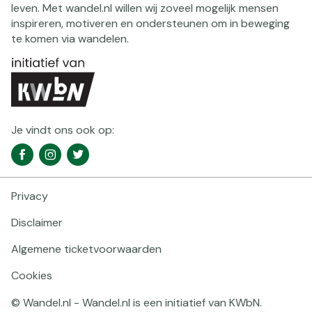
leven. Met wandel.nl willen wij zoveel mogelijk mensen
inspireren, motiveren en ondersteunen om in beweging
te komen via wandelen.
Je vindt ons ook op:
Social
Facebook
Instagram
Twitter
media
navigatie
Privacy
Footer
navigatie
Disclaimer
Algemene ticketvoorwaarden
Cookies
© Wandel.nl - Wandel.nl is een initiatief van KWbN.