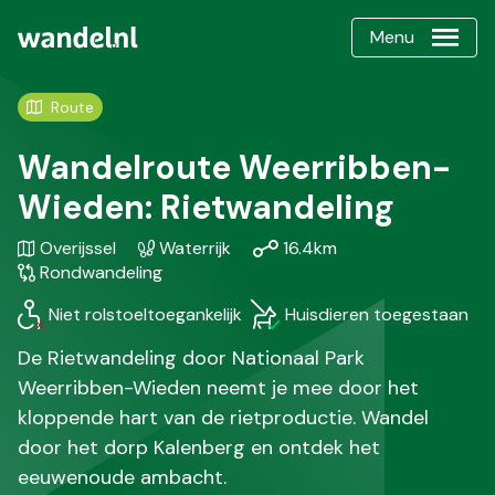
Menu
Route
Wandelroute Weerribben-
Wieden: Rietwandeling
Gebied
Karakteristiek
Afstand
Soort
Overijssel
Waterrijk
16.4km
/
wandeling
Rondwandeling
Regio
Niet rolstoeltoegankelijk
Huisdieren toegestaan
De Rietwandeling door Nationaal Park
Weerribben-Wieden neemt je mee door het
kloppende hart van de rietproductie. Wandel
door het dorp Kalenberg en ontdek het
eeuwenoude ambacht.