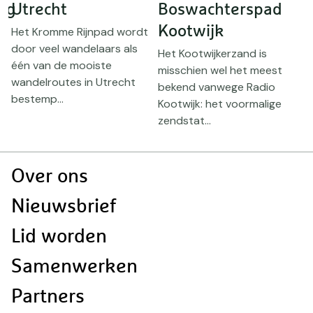
ng
Utrecht
Boswachterspad
Kootwijk
Het Kromme Rijnpad wordt
D
door veel wandelaars als
w
Het Kootwijkerzand is
één van de mooiste
h
misschien wel het meest
wandelroutes in Utrecht
I
bekend vanwege Radio
bestemp...
...
Kootwijk: het voormalige
zendstat...
Doormat
Over ons
navigatie
Nieuwsbrief
Lid worden
Samenwerken
Partners