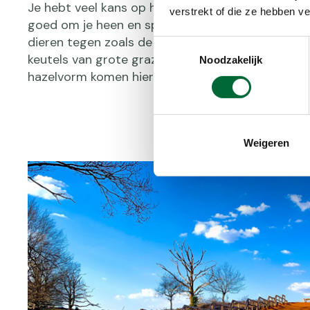
Je hebt veel kans op het zien van allerlei soorten 
verstrekt of die ze hebben v
goed om je heen en spits je oren. Met een beetje
dieren tegen zoals de boomvalk. Of zie je mestke
Toestemmingsselectie
keutels van grote grazers verzamelen. De zandh
Noodzakelijk
hazelvorm komen hier ook voor.
Weigeren