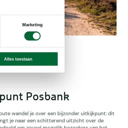
Marketing
Foto: © fokkebok, Getty Images)
Alles toestaan
kpunt Posbank
oute wandel je over een bijzonder uitkijkpunt: dit
gt je naar een schitterend uitzicht over de
 bedoeld om zoveel mogelijk bezoekers van het