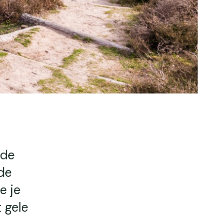
 de
de
e je
 gele