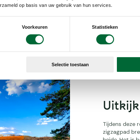
dieren. Kijk
erzameld op basis van uw gebruik van hun services.
 geluk kom je
vers die
agedis en de
Voorkeuren
Statistieken
Heidevelden op de Veluwezoom. (
Selectie toestaan
Uitkij
Tijdens deze r
zigzagpad bren
heide. Het is