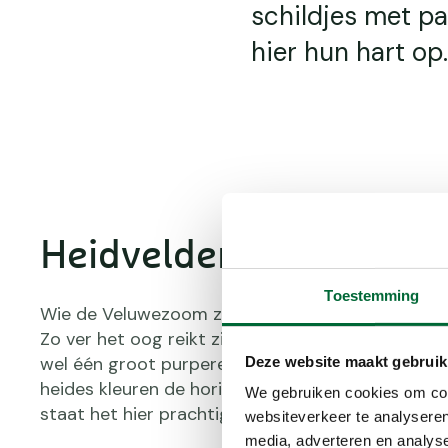
schildjes met pa
hier hun hart op.
Heidvelden Posbank
Toestemming
Wie de Veluwezoom zegt, zegt ook de glooiende 
Zo ver het oog reikt zie je gekleurde heide. In augu
wel één groot purperen deken over het veld te li
Deze website maakt gebruik
heides kleuren de horizon. Ook buiten het heide
We gebruiken cookies om cont
staat het hier prachtig bij.
websiteverkeer te analyseren
media, adverteren en analys