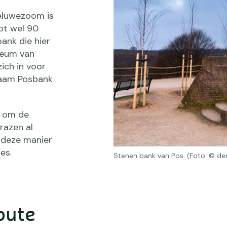
eluwezoom is
tot wel 90
ank die hier
ileum van
ich in voor
naam Posbank
s om de
razen al
 deze manier
es.
Stenen bank van Pos. (Foto: © de
oute