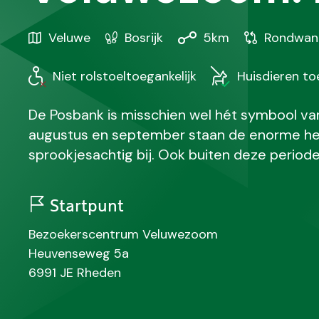
Gebied
Karakteristiek
Afstand
Soort
Veluwe
Bosrijk
5km
Rondwan
/
wandeling
Regio
Niet rolstoeltoegankelijk
Huisdieren t
De Posbank is misschien wel hét symbool van
augustus en september staan de enorme he
sprookjesachtig bij. Ook buiten deze periode
Startpunt
N
Bezoekerscentrum Veluwezoom
a
S
Heuvenseweg 5a
a
t
P
P
6991 JE
Rheden
m
r
o
l
a
s
a