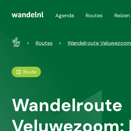
Agenda
Routes
Reizen
Hoofdnavigatie
Wandel
Routes
Wandelroute Veluwezoom
-
Home
Route
Wandelroute
Veluwezoom: