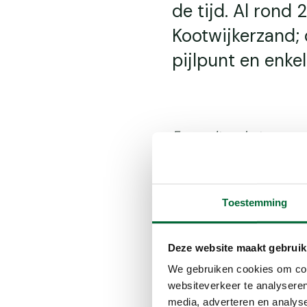
de tijd. Al rond
Kootwijkerzand;
pijlpunt en enke
Er wordt op het moment
ven zelf is al prachtig 
en fauna in het gebied m
langs het ven blijft to
enige hinder kunnen zo
Toestemming
Deze website maakt gebruik
We gebruiken cookies om cont
Uitkijktor
websiteverkeer te analyseren
media, adverteren en analys