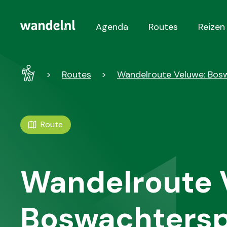
Agenda
Routes
Reizen
Hoofdnavigatie
Wandel
Routes
Wandelroute Veluwe: Bos
-
Home
Route
Wandelroute 
Boswachters