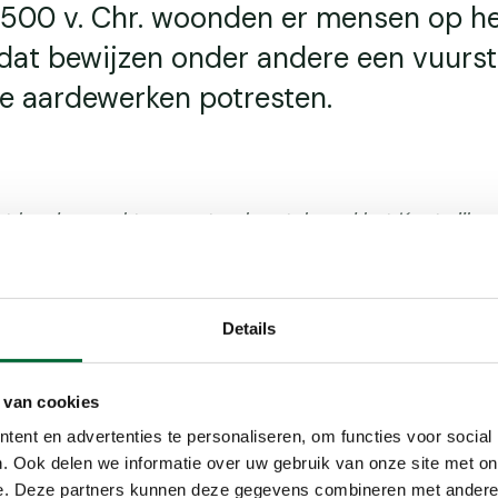
 2500 v. Chr. woonden er mensen op h
 dat bewijzen onder andere een vuurs
le aardewerken potresten.
 hard gewerkt aan natuurherstel rond het Kootwijker
hersteld en nu wordt er gewerkt aan een natuurcorridor 
eer ruimte biedt. De wandelroute is tijdelijk aangepas
egankelijk. Houd er wel rekening mee dat de werkzaamh
rgen, zoals een minder goed en modderiger begaanbaa
Details
 van cookies
ent en advertenties te personaliseren, om functies voor social
en Kootwijkerzand
. Ook delen we informatie over uw gebruik van onze site met on
e. Deze partners kunnen deze gegevens combineren met andere i