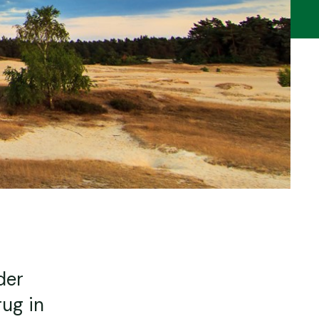
der
rug in