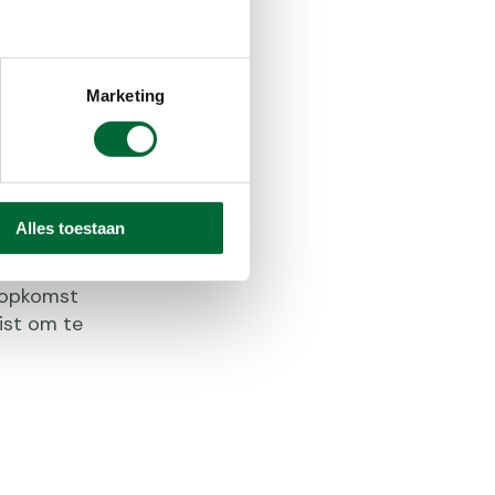
is 13,5
otste
n heeft de
Marketing
Alles toestaan
zins op een
e kleiner
nsopkomst
ist om te