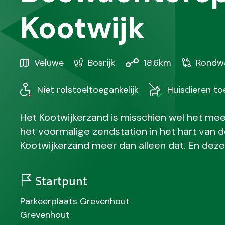
Kootwijk
Gebied
Karakteristiek
Afstand
Soort
Veluwe
Bosrijk
18.6km
Rondw
/
wandeling
Regio
Niet rolstoeltoegankelijk
Huisdieren t
Het Kootwijkerzand is misschien wel het me
het voormalige zendstation in het hart van d
Kootwijkerzand meer dan alleen dat. En deze
Startpunt
N
Parkeerplaats Grevenhout
a
S
Grevenhout