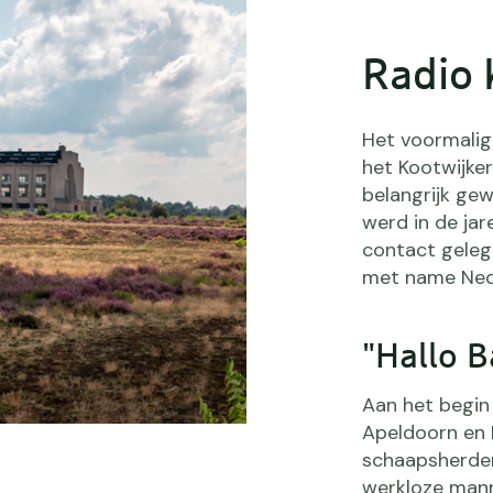
Radio 
Het voormalig
het Kootwijke
belangrijk ge
werd in de jar
contact gele
met name Nede
"Hallo 
Aan het begin
Apeldoorn en 
schaapsherder
werkloze mann