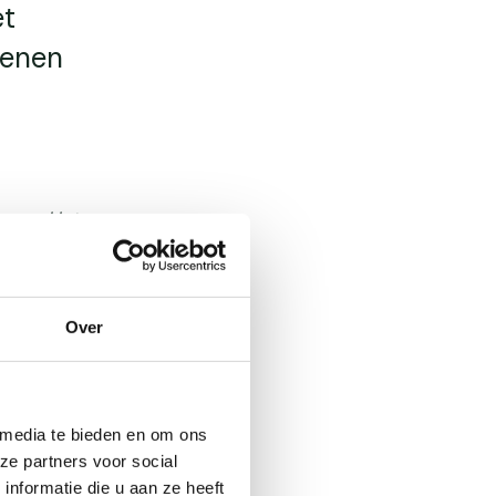
et
tenen
veen. Het
die flora
t, het pad
eden voor
r pad.
Over
 media te bieden en om ons
ze partners voor social
nformatie die u aan ze heeft