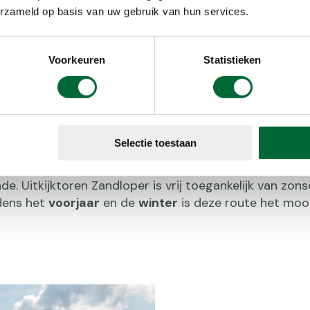
erzameld op basis van uw gebruik van hun services.
bij de uitkijktoren van het Kootwijkerzand. Deze toren 
een prachtig uitzicht over het Kootwijkerzand: de gro
t-Europa van maar liefst 700 hectare. De uitkijktore
Voorkeuren
Statistieken
dloper’.
Selectie toestaan
 zo op deze zandvlakte. Want ook de vorm lijkt enigs
ren is in 1999 vervangen, dat met 8 meter ook een stukj
e. Uitkijktoren Zandloper is vrij toegankelijk van zo
dens het
voorjaar
en de
winter
is deze route het moo