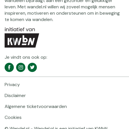
wandelen bijdraagt aan een gezonder en gelukkiger
leven. Met wandel.nl willen wij zoveel mogelijk mensen
inspireren, motiveren en ondersteunen om in beweging
te komen via wandelen.
Je vindt ons ook op:
Social
Facebook
Instagram
Twitter
media
navigatie
Privacy
Footer
navigatie
Disclaimer
Algemene ticketvoorwaarden
Cookies
© Wandel.nl - Wandel.nl is een initiatief van KWbN.