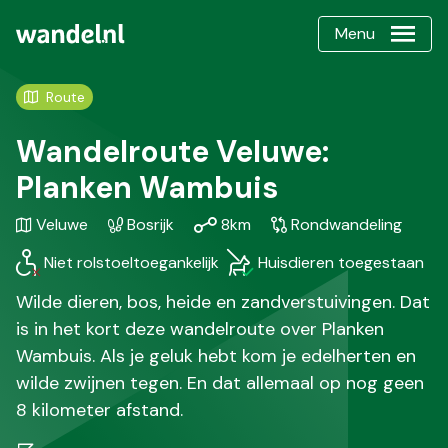
Menu
Route
Wandelroute Veluwe:
Planken Wambuis
Gebied
Karakteristiek
Afstand
Soort
Veluwe
Bosrijk
8km
Rondwandeling
/
wandeling
Niet rolstoeltoegankelijk
Huisdieren toegestaan
Regio
Wilde dieren, bos, heide en zandverstuivingen. Dat
is in het kort deze wandelroute over Planken
Wambuis. Als je geluk hebt kom je edelherten en
wilde zwijnen tegen. En dat allemaal op nog geen
8 kilometer afstand.