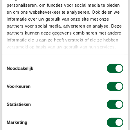
personaliseren, om functies voor social media te bieden
en om ons websiteverkeer te analyseren. Ook delen we
informatie over uw gebruik van onze site met onze
partners voor social media, adverteren en analyse. Deze
partners kunnen deze gegevens combineren met andere
Het Oude Hout. (Foto: © AGAMI stock, Getty Images)
informatie die u aan ze heeft verstrekt of die ze hebben
Het Oude Hout
verzameld op basis van uw gebruik van hun services.
Deze wandelroute over Planken Wambuis brengt
Toestemmingsselectie
je ook over Het Oude Hout. Dit natuurgebied heet
Noodzakelijk
al sinds de middeleeuwen zo. Oorspronkelijk was
het veel groter, zo’n 100 hectare. Nu is het
Voorkeuren
ongeveer de helft, zo’n kleine 50 hectare. Dit bos
werd lange tijd gebruikt als eikenhakbos, een bos
specifiek voor de productie van takken. Omdat
Statistieken
het niet meer rendabel was om het eikenhakbos
te onderhouden, lieten de beheerders takken
Marketing
omhoog groeien. Dat betekent dat de toppen van