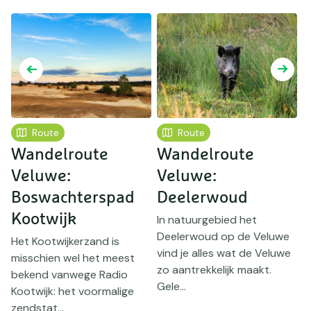
Route
Route
Wandelroute
Wandelroute
Veluwe:
Veluwe:
Boswachterspad
Deelerwoud
Kootwijk
In natuurgebied het
W
Deelerwoud op de Veluwe
d
Het Kootwijkerzand is
vind je alles wat de Veluwe
e
misschien wel het meest
e
zo aantrekkelijk maakt.
S
bekend vanwege Radio
Gele...
Kootwijk: het voormalige
zendstat...