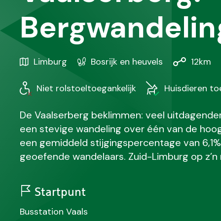
Bergwandelin
Gebied
Karakteristiek
Afstand
Limburg
Bosrijk en heuvels
12km
/
Regio
Niet rolstoeltoegankelijk
Huisdieren t
De Vaalserberg beklimmen: veel uitdagender k
een stevige wandeling over één van de hoog
een gemiddeld stijgingspercentage van 6,1% 
geoefende wandelaars. Zuid-Limburg op z’n 
Startpunt
N
Busstation Vaals