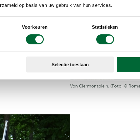
erzameld op basis van uw gebruik van hun services.
punt en de
 net zo mooi.
Voorkeuren
Statistieken
 het statige
kleurrijke
et Centrum
en is een
Selectie toestaan
Von Clermontplein. (Foto: © Roma