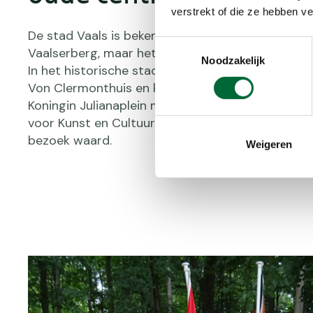
verstrekt of die ze hebben v
De stad Vaals is bekend vanwege het Drielanden
Toestemmingsselectie
Vaalserberg, maar het oude centrum van Vaals is
Noodzakelijk
In het historische stadscentrum van Vaals vind je
Von Clermonthuis en kasteel Bloemendal. Ook het 
Koningin Julianaplein met al haar fonteinen en h
voor Kunst en Cultuur in de historische kopermol
bezoek waard.
Weigeren