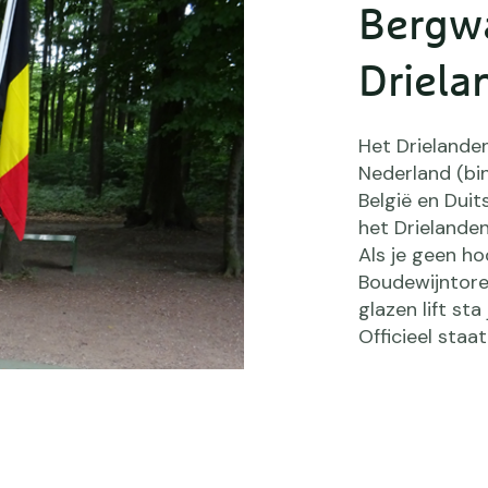
Bergwa
Driel
Het Drielanden
Nederland (bi
België en Dui
het Drielande
Als je geen ho
Boudewijntore
glazen lift st
Officieel sta