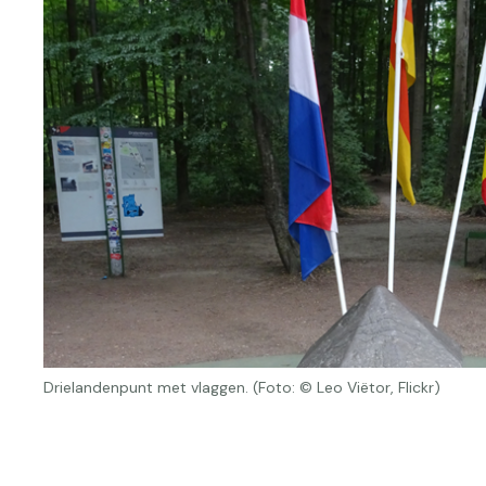
Drielandenpunt met vlaggen. (Foto: © Leo Viëtor, Flickr)