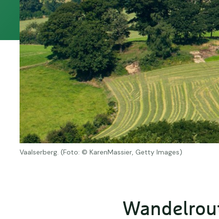
Vaalserberg. (Foto: © KarenMassier, Getty Images)
Wandelrout