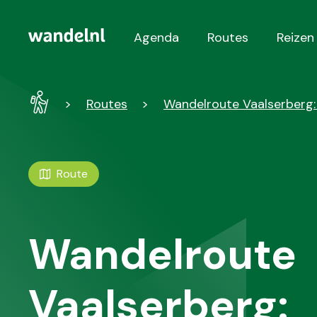
Agenda
Routes
Reizen
Hoofdnavigatie
Wandel
Routes
Wandelroute Vaalserberg:
-
Home
Route
Wandelroute
Vaalserberg: