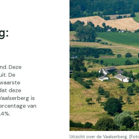
g:
nd. Deze
it. De
zwaarste
dat deze
Vaalserberg is
percentage van
,4%.
Uitzicht over de Vaalserberg. (Fo