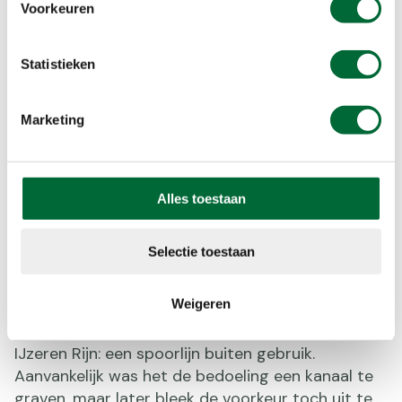
Voorkeuren
Statistieken
Marketing
IJzeren Rijn. (Foto: © Roel_Meijer, Getty Images)
Alles toestaan
Meinvennen, IJzeren Rijn
Selectie toestaan
De route Meinvennen leidt je onder andere door
de bossen van de Luzekamp en door de vochtige
Weigeren
gebieden Melickerven en Herkenbosscherven. Een
echte highlight aan deze wandelroute is de
IJzeren Rijn: een spoorlijn buiten gebruik.
Aanvankelijk was het de bedoeling een kanaal te
graven, maar later bleek de voorkeur toch uit te