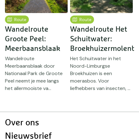
Route
Route
Wandelroute
Wandelroute Het
Groote Peel:
Schuitwater:
V
Meerbaansblaak
Broekhuizermolenb
V
Wandelroute
Het Schuitwater in het
Meerbaansblaak door
Noord-Limburgse
D
Nationaal Park de Groote
Broekhuizen is een
v
Peel neemt je mee langs
moerasbos. Voor
n
het allermooiste va...
liefhebbers van insecten, ...
s
Doormat
Over ons
navigatie
Nieuwsbrief