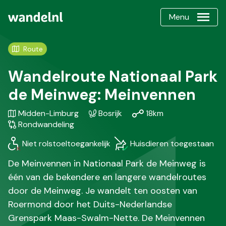
Menu
Route
Wandelroute Nationaal Park
de Meinweg: Meinvennen
Gebied
Karakteristiek
Afstand
Soort
Midden-Limburg
Bosrijk
18km
/
wandeling
Rondwandeling
Regio
Niet rolstoeltoegankelijk
Huisdieren toegestaan
De Meinvennen in Nationaal Park de Meinweg is
één van de bekendere en langere wandelroutes
door de Meinweg. Je wandelt ten oosten van
Roermond door het Duits-Nederlandse
Grenspark Maas-Swalm-Nette. De Meinvennen