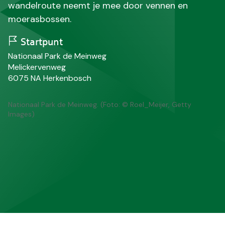
wandelroute neemt je mee door vennen en
moerasbossen.
Startpunt
N
Nationaal Park de Meinweg
a
S
Melickervenweg
a
t
P
P
6075 NA
Herkenbosch
m
r
o
l
a
s
a
Nationaal Park de Meinweg. (Foto: © Roel_Meijer, Getty
a
t
a
Images)
t
c
t
o
s
d
e