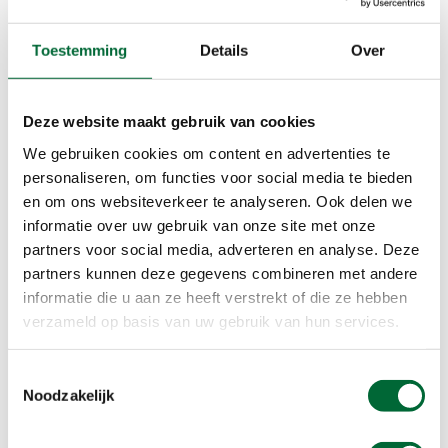
Grenspark Maas-Swalm-Nette. (Foto: © JStuij, Getty Images)
Meinvennen, Grenspark Maas-
Toestemming
Details
Over
Swalm-Nette
Deze wandelroute neemt je mee door het
Deze website maakt gebruik van cookies
Grenspark Maas-Swalm-Nette. Een natuurgebied
We gebruiken cookies om content en advertenties te
dat in Nederland én Duitsland ligt. Het
personaliseren, om functies voor social media te bieden
natuurgebied is vernoemd naar de drie rivieren
en om ons websiteverkeer te analyseren. Ook delen we
die door het gebied stromen: de Maas, de Swalm
informatie over uw gebruik van onze site met onze
en de Nette. De natuurgebieden Venekotensee
partners voor social media, adverteren en analyse. Deze
(DE), Krieckenbecker Seen (DE), Groote Heide (NL)
partners kunnen deze gegevens combineren met andere
en Nationaal Park De Meinweg (NL) behoren
informatie die u aan ze heeft verstrekt of die ze hebben
allemaal onder Grenspark Maas-Swalm-Nette.
verzameld op basis van uw gebruik van hun services.
Toestemmingsselectie
Noodzakelijk