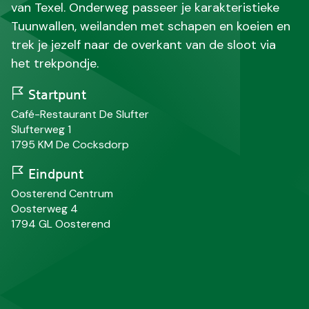
van Texel. Onderweg passeer je karakteristieke
Tuunwallen, weilanden met schapen en koeien en
trek je jezelf naar de overkant van de sloot via
het trekpondje.
Startpunt
N
Café-Restaurant De Slufter
a
S
Slufterweg 1
a
t
P
P
1795 KM
De Cocksdorp
m
r
o
l
a
s
a
Eindpunt
a
t
a
N
Oosterend Centrum
t
c
t
a
S
Oosterweg 4
o
s
a
t
P
P
1794 GL
Oosterend
d
m
r
o
l
e
a
s
a
a
t
a
t
c
t
o
s