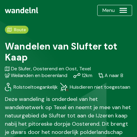
Menu
Route
Wandelen van Slufter tot
Kaap
Gebied
Karakteristiek
De Slufer, Oosterend en Oost, Texel
/
Afstand
Soort
Weilanden en boerenland
12km
A naar B
Regio
wandeling
Rolstoeltoegankelijk
Huisdieren niet toegestaan
Deze wandeling is onderdeel van het
wandelnetwerk op Texel en neemt je mee van het
natuurgebied de Slufter tot aan de IJzeren kaap
nabij het pitoreske dorpje Oosterend. Dit brengt
je dwars door het noorderlijk polderlandschap