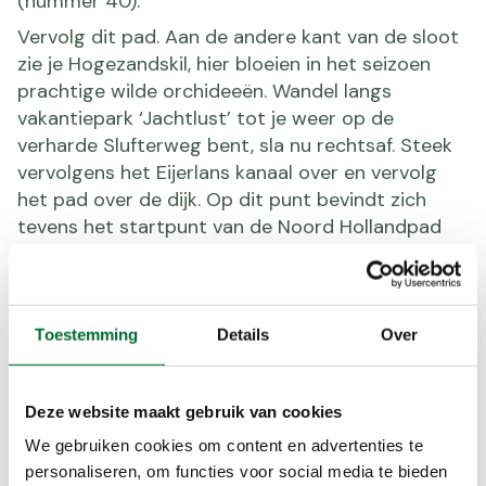
(nummer 40).
Vervolg dit pad. Aan de andere kant van de sloot
zie je Hogezandskil, hier bloeien in het seizoen
prachtige wilde orchideeën. Wandel langs
vakantiepark ‘Jachtlust’ tot je weer op de
verharde Slufterweg bent, sla nu rechtsaf. Steek
vervolgens het Eijerlans kanaal over en vervolg
het pad over de dijk. Op dit punt bevindt zich
tevens het startpunt van de Noord Hollandpad
(van Texel tot het Gooi).
Volg de borden, langs het trekpondje richting de
Schorrenweg. Steek hier de verharde weg over en
Toestemming
Details
Over
vervolg het pad over het veld tot aan de
Zwinweg. Volg de Zwinweg tot aan de Oosterweg
en sla linksaf. Vervolg de Oosterweg tot de T-
Deze website maakt gebruik van cookies
splitsing en ga rechtsaf (Oost), daarna sla je de
We gebruiken cookies om content en advertenties te
Mosselweg in. Loop tot ongeveer halverwege de
personaliseren, om functies voor social media te bieden
Mosselweg en sla dan links het onverharde pad in.