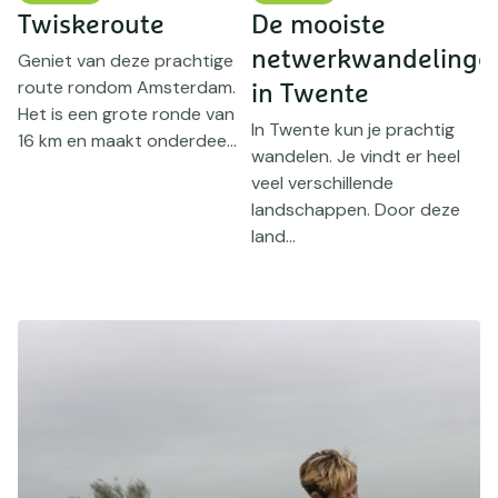
Twiskeroute
De mooiste
S
netwerkwandelinge
v
Geniet van deze prachtige
route rondom Amsterdam.
in Twente
Het is een grote ronde van
In Twente kun je prachtig
I
16 km en maakt onderdee...
wandelen. Je vindt er heel
w
veel verschillende
m
landschappen. Door deze
h
land...
R