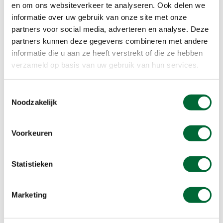
en om ons websiteverkeer te analyseren. Ook delen we
Vervolg dit pad langs de bekende Texelse
informatie over uw gebruik van onze site met onze
Tuunwallen tot aan de Oosterweg en ga nu links
partners voor social media, adverteren en analyse. Deze
af. Je loopt nu het pittoreske dorp Oosterend
partners kunnen deze gegevens combineren met andere
binnen en tevens het eindpunt van deze
informatie die u aan ze heeft verstrekt of die ze hebben
wandeling.
verzameld op basis van uw gebruik van hun services.
Om weer terug naar het startpunt te komen kun
je de Texelhopper nemen.
Toestemmingsselectie
Noodzakelijk
Leuk om te doen tijdens de
Voorkeuren
wandeling:
Onderweg kom je langs een trekpont. Deze
Statistieken
leuke oversteek licht op de grens van polder
Eijerland en polder Het Noorden. Het water wat
je over gaat is het Eijerlandskanaal. Ben je een
Marketing
lange-afstand-wandelaar? Op dit punt kruist
ook het Noord-Holland pad, een route van Texel