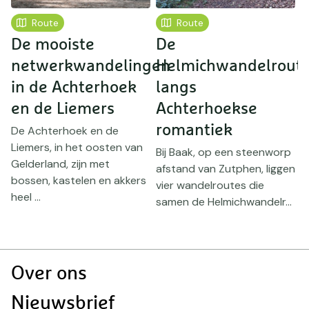
Route
Route
De mooiste
De
W
netwerkwandelingen
Helmichwandelroute
d
in de Achterhoek
langs
l
en de Liemers
Achterhoekse
I
v
romantiek
De Achterhoek en de
l
Liemers, in het oosten van
Bij Baak, op een steenworp
g
Gelderland, zijn met
afstand van Zutphen, liggen
bossen, kastelen en akkers
vier wandelroutes die
heel ...
samen de Helmichwandelr...
Doormat
Over ons
navigatie
Nieuwsbrief