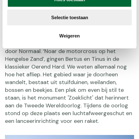
Veldhoekroute, Veldhoek (8 km.)
Selectie toestaan
De
Veldhoekroute
brengt je vanuit het
buurtschap Veldhoek onder meer naar
Weigeren
motorcrossbaan ’t Hengelse Zand, ooit bezongen
door Normaal. ‘Noar de motorcross op het
Hengelse Zand’, gingen Bertus en Tinus in de
klassieker Oerend Hard. We weten allemaal nog
hoe het afliep. Het gebied waar je doorheen
wandelt, bestaat uit stuifduinen, weilanden,
bossen en beekjes. Een plek om even bij stil te
staan, is het monument 'Zoeklicht' dat herinnert
aan de Tweede Wereldoorlog. Tijdens de oorlog
stond op deze plaats een luchtafweergeschut en
een lanceerinrichting voor een raket.