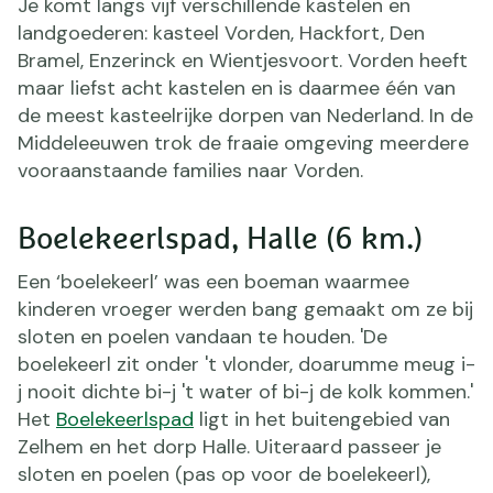
Je komt langs vijf verschillende kastelen en
landgoederen: kasteel Vorden, Hackfort, Den
Bramel, Enzerinck en Wientjesvoort. Vorden heeft
maar liefst acht kastelen en is daarmee één van
de meest kasteelrijke dorpen van Nederland. In de
Middeleeuwen trok de fraaie omgeving meerdere
vooraanstaande families naar Vorden.
Boelekeerlspad, Halle (6 km.)
Een ‘boelekeerl’ was een boeman waarmee
kinderen vroeger werden bang gemaakt om ze bij
sloten en poelen vandaan te houden. 'De
boelekeerl zit onder 't vlonder, doarumme meug i-
j nooit dichte bi-j 't water of bi-j de kolk kommen.'
Het
Boelekeerlspad
ligt in het buitengebied van
Zelhem en het dorp Halle. Uiteraard passeer je
sloten en poelen (pas op voor de boelekeerl),