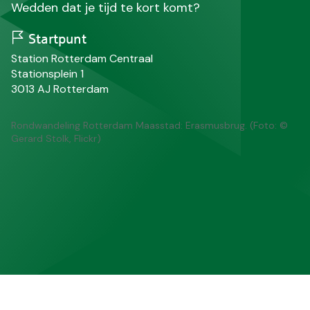
Wedden dat je tijd te kort komt?
Startpunt
N
Station Rotterdam Centraal
a
S
Stationsplein 1
a
t
P
P
3013 AJ
Rotterdam
m
r
o
l
a
s
a
Rondwandeling Rotterdam Maasstad: Erasmusbrug. (Foto: ©
a
t
a
Gerard Stolk, Flickr)
t
c
t
o
s
d
e