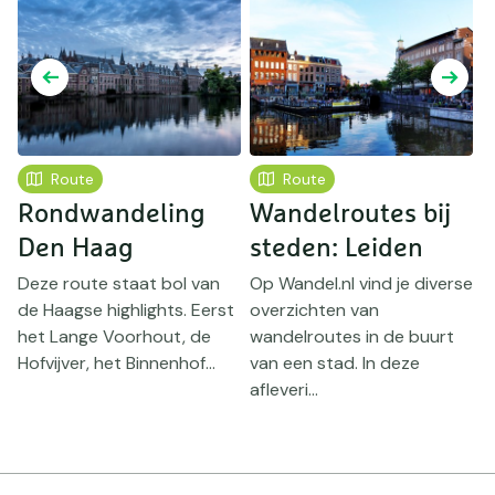
Route
Route
Rondwandeling
Wandelroutes bij
Den Haag
steden: Leiden
Deze route staat bol van
Op Wandel.nl vind je diverse
de Haagse highlights. Eerst
overzichten van
T
het Lange Voorhout, de
wandelroutes in de buurt
O
Hofvijver, het Binnenhof...
van een stad. In deze
w
afleveri...
h
r