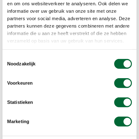
en om ons websiteverkeer te analyseren. Ook delen we
informatie over uw gebruik van onze site met onze
Rondwandeling Rotterdam Maasstad: Depot Boijmans van
Beuningen. (Foto: © Gilbert Sopakuwa, Flickr)
partners voor social media, adverteren en analyse. Deze
partners kunnen deze gegevens combineren met andere
De Pot
informatie die u aan ze heeft verstrekt of die ze hebben
verzameld op basis van uw gebruik van hun services.
Museum Boijmans van Beuningen is vanwege een
verbouwing tot 2026 gesloten, maar het ernaast
Toestemmingsselectie
gelegen nieuwe ‘Depot’ is een grote
Noodzakelijk
publiekstrekker. Vrijwel elk museum heeft een
depot waar kunstwerken worden opgeslagen die
niet direct tentoongesteld worden. Maar het
Voorkeuren
Depot van Boijmans van Beuningen is uniek in de
wereld, want het is opengesteld voor publiek. Er
Statistieken
bevinden zich ruim 150.000 kunstwerken in
verschillende opslagruimtes.
Marketing
Ook het gebouw zelf is opvallend: het is met
spiegels bekleed en boven op het dak is een