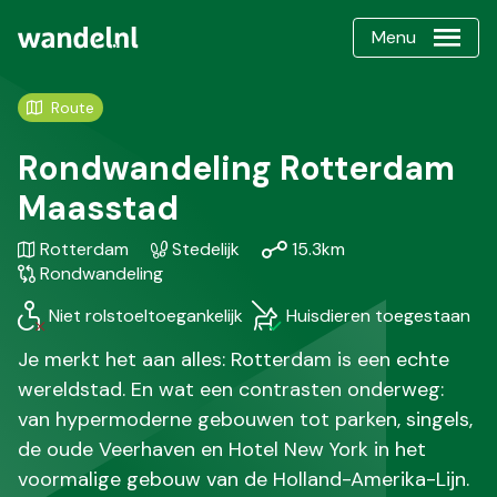
Menu
Route
Rondwandeling Rotterdam
Maasstad
Gebied
Karakteristiek
Afstand
Soort
Rotterdam
Stedelijk
15.3km
/
wandeling
Rondwandeling
Regio
Niet rolstoeltoegankelijk
Huisdieren toegestaan
Je merkt het aan alles: Rotterdam is een echte
wereldstad. En wat een contrasten onderweg:
van hypermoderne gebouwen tot parken, singels,
de oude Veerhaven en Hotel New York in het
voormalige gebouw van de Holland-Amerika-Lijn.