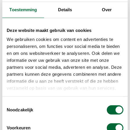
imposante forten. Ze lagen verscholen in het
Toestemming
Details
Over
landschap, onzichtbaar voor de vijand. Omdat
bebouwing rondom de forten niet was
toegestaan, is op veel plekken langs de linie een
Deze website maakt gebruik van cookies
prachtig open landschap ontstaan waar de
natuur haar gang kan gaan.
We gebruiken cookies om content en advertenties te
personaliseren, om functies voor social media te bieden
en om ons websiteverkeer te analyseren. Ook delen we
Veel forten zijn de afgelopen decennia
informatie over uw gebruik van onze site met onze
gerestaureerd en opengesteld voor publiek. Ze
partners voor social media, adverteren en analyse. Deze
vormen een authentiek decor voor evenementen,
partners kunnen deze gegevens combineren met andere
pleisterplaatsen en natuurreservaten. Overal
informatie die u aan ze heeft verstrekt of die ze hebben
langs de route bevinden zich inundatiesluizen en -
verzameld op basis van uw gebruik van hun services.
kanaaltjes, dammen en dijken, bunkers en forten.
Wandel door oude vestingstadjes, struin door
Toestemmingsselectie
nieuwe natuurgebieden, bestel een hapje of
Noodzakelijk
drankje in een fort en ja, zelfs overnachten in een
bunker of remise is mogelijk.
Voorkeuren