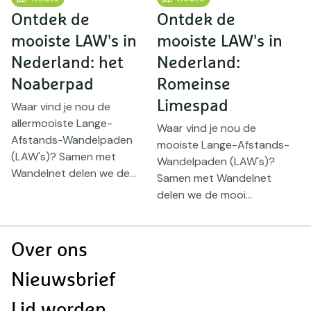
Ontdek de
Ontdek de
mooiste LAW's in
mooiste LAW's in
m
Nederland: het
Nederland:
N
Noaberpad
Romeinse
Limespad
Waar vind je nou de
W
allermooiste Lange-
m
Waar vind je nou de
Afstands-Wandelpaden
W
mooiste Lange-Afstands-
(LAW's)? Samen met
S
Wandelpaden (LAW's)?
..
Wandelnet delen we de...
d
Samen met Wandelnet
delen we de mooi...
Doormat
Over ons
navigatie
Nieuwsbrief
Lid worden