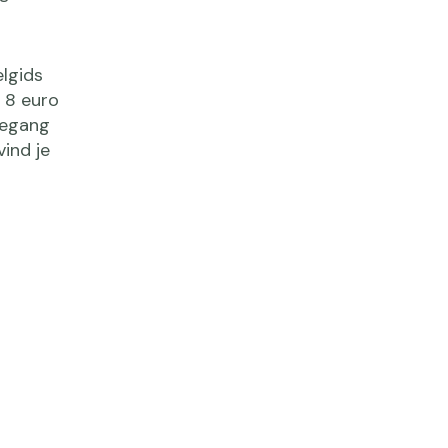
lgids
 8 euro
oegang
ind je