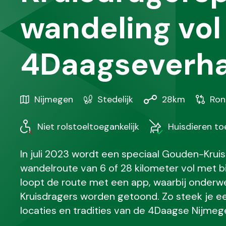
wandeling vol
4Daagseverha
Gebied
Karakteristiek
Afstand
Soort
Nijmegen
Stedelijk
28km
Ron
/
wandel
Regio
Niet rolstoeltoegankelijk
Huisdieren t
In juli 2023 wordt een speciaal Gouden-Kru
wandelroute van 6 of 28 kilometer vol met 
loopt de route met een app, waarbij onderw
Kruisdragers worden getoond. Zo steek je e
locaties en tradities van de 4Daagse Nijmeg