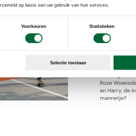
Tradit
erzameld op basis van uw gebruik van hun services.
De wandelroute
Voorkeuren
Statistieken
historische l
routegids en d
de persoonlij
Kruisdragers. V
meer over hoe
Selectie toestaan
is ontstaan. 
Sommige tradit
Roze Woensdag
en Harry, de 
mannetje?