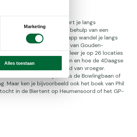
ies
 van 6 of 28 kilometer voert je langs
Marketing
ocaties van de 4Daagse. Met behulp van een
e interactieve Storytrails-app wandel je langs
ke verhalen en herinneringen van Gouden-
ia korte filmpjes in de app, leer je op 26 locaties
 tradities tot stand kwamen en hoe de 4Daagse
Alles toestaan
Ook worden er foto’s getoond van vroeger.
ies zullen bekend zijn, zoals de Bowlingbaan of
. Maar ken je bijvoorbeeld ook het boek van Phil
intocht in de Biertent op Heumensoord of het GP-