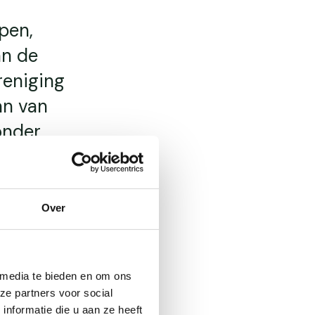
pen,
an de
reniging
an van
onder
den-
Over
 media te bieden en om ons
ze partners voor social
nformatie die u aan ze heeft