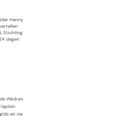
ider Henny
ertellen
, Stichting
 (4 dagen
 de Wedren.
iaplein.
gids en via