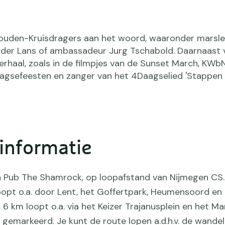
den-Kruisdragers aan het woord, waaronder marsle
n der Lans of ambassadeur Jurg Tschabold. Daarnaast v
haal, zoals in de filmpjes van de Sunset March, KWbN
agsefeesten en zanger van het 4Daagselied 'Stappen
 informatie
ish Pub The Shamrock, op loopafstand van Nijmegen CS.
oopt o.a. door Lent, het Goffertpark, Heumensoord en
6 km loopt o.a. via het Keizer Trajanusplein en het Mar
 gemarkeerd. Je kunt de route lopen a.d.h.v. de wandel