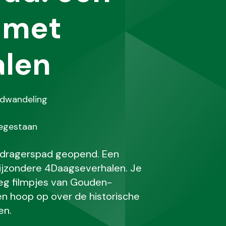
 met
len
dwandeling
ing
oegestaan
isdragerspad geopend. Een
bijzondere 4Daagseverhalen. Je
eg filmpjes van Gouden-
en hoop op over de historische
en.