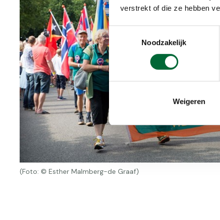
verstrekt of die ze hebben v
Toestemmingsselectie
Noodzakelijk
Weigeren
(Foto: © Esther Malmberg-de Graaf)