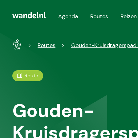
Agenda
Routes
Reizen
Hoofdnavigatie
Wandel
Routes
Gouden-Kruisdragerspad:
-
Home
Route
Gouden-
Kruisdragers