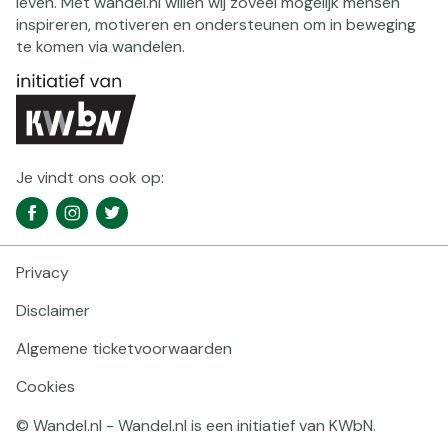
leven. Met wandel.nl willen wij zoveel mogelijk mensen
inspireren, motiveren en ondersteunen om in beweging
te komen via wandelen.
Je vindt ons ook op:
Social
Facebook
Instagram
Twitter
media
navigatie
Privacy
Footer
navigatie
Disclaimer
Algemene ticketvoorwaarden
Cookies
© Wandel.nl - Wandel.nl is een initiatief van KWbN.