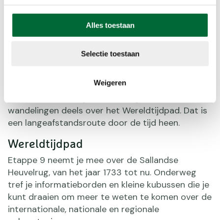
Wandelen)
Alles toestaan
Pieterpad en Tijdlijnpad
Dit boswachterpad over de Sallandse Heuvelrug
Selectie toestaan
gaat deels over twee andere bekende routes:
etappe 11 van het Pieterpad
en
etappe 9 van het
Weigeren
Wereldtijdpad
. Het leuke is dat ze elkaar deels
kruisen. Je komt bijvoorbeeld bij beide
wandelingen deels over het Wereldtijdpad. Dat is
een langeafstandsroute door de tijd heen.
Wereldtijdpad
Etappe 9 neemt je mee over de Sallandse
Heuvelrug, van het jaar 1733 tot nu. Onderweg
tref je informatieborden en kleine kubussen die je
kunt draaien om meer te weten te komen over de
internationale, nationale en regionale