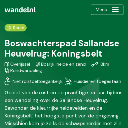
Menu
Route
Boswachterspad Sallandse
Heuvelrug: Koningsbelt
Gebied
Karakteristiek
Afstand
Soort
Overijssel
Bosrijk, heide en zand
13km
/
wandel
Rondwandeling
Regio
Niet rolstoeltoegankelijk
Huisdieren toegestaan
Geniet van de rust en de prachtige natuur tijdens
een wandeling over de Sallandse Heuvelrug.
Bewonder de kleurrijke heidevelden en de
Koningsbelt, het hoogste punt van de omgeving.
Misschien kom je zelfs de schaapsherder met zijn