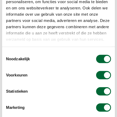
mysterieuze vennen en weelderige bossen. Deze
personaliseren, om functies voor social media te bieden
verscheidenheid biedt een thuis aan een unieke
en om ons websiteverkeer te analyseren. Ook delen we
informatie over uw gebruik van onze site met onze
mix van flora en fauna, zoals de vossebes, de
partners voor social media, adverteren en analyse. Deze
jeneverbes, de boompieper, de korhoen, de
partners kunnen deze gegevens combineren met andere
roodborsttapuit en de zandhagedis.
informatie die u aan ze heeft verstrekt of die ze hebben
verzameld op basis van uw gebruik van hun services.
Toestemmingsselectie
Noodzakelijk
Voorkeuren
Statistieken
Marketing
Pieterpad en Tijdlijnpad. (Foto: © Kelsey Obdeijn, Wereldwijd