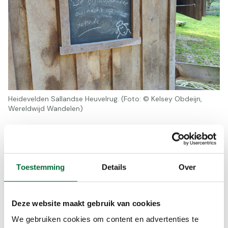
Heidevelden Sallandse Heuvelrug. (Foto: © Kelsey Obdeijn,
Wereldwijd Wandelen)
Heidevelden Sallandse
Heuvelrug
Een heidelandschap is veel meer dan alleen maar
Toestemming
Details
Over
paarse heide. Het is een lappendeken van diverse
ecosystemen, waaronder zandige plekken,
Deze website maakt gebruik van cookies
kruidige gebieden met een rijke geur, kleine
heideakkertjes, dichte jeneverbesstruwelen,
We gebruiken cookies om content en advertenties te