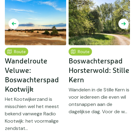
Route
Route
Wandelroute
Boswachterspad
Veluwe:
Horsterwold: Stille
F
Boswachterspad
Kern
Kootwijk
Wandelen in de Stille Kern is
B
voor iedereen die even wil
R
Het Kootwijkerzand is
ontsnappen aan de
'
:
misschien wel het meest
dagelijkse dag. Voor de w...
m
bekend vanwege Radio
..
Kootwijk: het voormalige
zendstat...