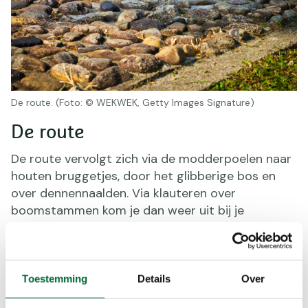
De route. (Foto: © WEKWEK, Getty Images Signature)
De route
De route vervolgt zich via de modderpoelen naar
houten bruggetjes, door het glibberige bos en
over dennennaalden. Via klauteren over
boomstammen kom je dan weer uit bij je
volgende hindernis: over het water! Vergeet ook
het touw over het water niet; als een echt aapje
kun je hier aan hangen. Kom je naar de overkant?
Toestemming
Details
Over