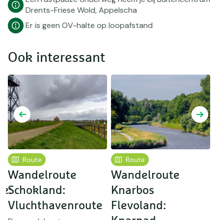
Drents-Friese Wold, Appelscha
Er is geen OV-halte op loopafstand
Ook interessant
Route
Route
Wandelroute
Wandelroute
e:
Schokland:
Knarbos
V
Vluchthavenroute
Flevoland: