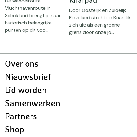
Knarpad
V
De wandelroute
Vluchthavenroute in
n
Door Oostelijk en Zuidelijk
D
Schokland brengt je naar
Flevoland strekt de Knardijk
v
historisch belangrijke
zich uit; als een groene
n
punten op dit voo...
grens door onze jo...
s
Doormat
Over ons
navigatie
Nieuwsbrief
Lid worden
Samenwerken
Partners
Shop