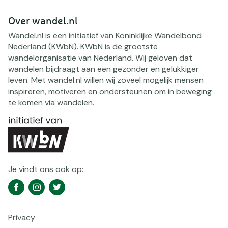
Over wandel.nl
Wandel.nl is een initiatief van Koninklijke Wandelbond
Nederland (KWbN). KWbN is de grootste
wandelorganisatie van Nederland. Wij geloven dat
wandelen bijdraagt aan een gezonder en gelukkiger
leven. Met wandel.nl willen wij zoveel mogelijk mensen
inspireren, motiveren en ondersteunen om in beweging
te komen via wandelen.
Je vindt ons ook op:
Social
Facebook
Instagram
Twitter
media
navigatie
Privacy
Footer