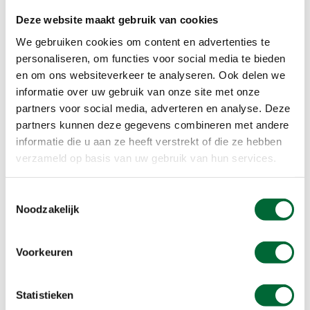
Deze website maakt gebruik van cookies
We gebruiken cookies om content en advertenties te
personaliseren, om functies voor social media te bieden
en om ons websiteverkeer te analyseren. Ook delen we
informatie over uw gebruik van onze site met onze
partners voor social media, adverteren en analyse. Deze
partners kunnen deze gegevens combineren met andere
informatie die u aan ze heeft verstrekt of die ze hebben
verzameld op basis van uw gebruik van hun services.
Meer informatie. (Foto: © Eduard Goricev's Images)
Toestemmingsselectie
Noodzakelijk
Meer informatie
Je kunt dit blotevoetenpad starten tot 15.45 uur,
Voorkeuren
haal daarvoor de sleutel op bij de balie van het
buitencentrum. De entree is €3,- per persoon
Statistieken
(2024) en je betaalt per gezelschap een borg van