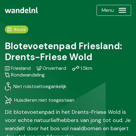
Menu
Route
Blotevoetenpad Friesland:
Drents-Friese Wold
Gebied
Karakteristiek
Afstand
Soort
Friesland
Onverhard
1.5km
/
wandeling
Rondwandeling
Regio
Niet rolstoeltoegankelijk
Huisdieren niet toegestaan
Dit blotevoetenpad in het Drents-Friese Wold is
voor echte natuurliefhebbers van jong tot oud. Je
wandelt door het bos vol naaldbomen en banjert