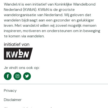
Wandel.nl is een initiatief van Koninklijke Wandelbond
Nederland (KWbN). KWbN is de grootste
wandelorganisatie van Nederland. Wij geloven dat
wandelen bijdraagt aan een gezonder en gelukkiger
leven. Met wandel.nl willen wij zoveel mogelijk mensen
inspireren, motiveren en ondersteunen om in beweging
te komen via wandelen.
Je vindt ons ook op:
Social
Facebook
Instagram
Twitter
media
navigatie
Privacy
Footer
navigatie
Disclaimer