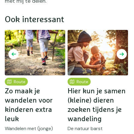
met mij te delen.
Ook interessant
Route
Route
Zo maak je
Hier kun je samen
D
wandelen voor
(kleine) dieren
kinderen extra
zoeken tijdens je
v
leuk
wandeling
D
p
Wandelen met (jonge)
De natuur barst
d