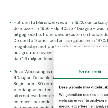
Het eerste blarenbal was al in 1922, een orkest
de muziek. In 1956 - de 40ste 4Daagse - was h
uitgegroeid tot drie dansorkesten en honderd
De eerste ‘Zomerfeesten’ zijn geboren in 1970.
megafestijn met podia en kraampjes in de strat
het grootste evenement van Nederland, met i
dan 1,6 miljoen feestvierders.
Roze Woensdag is nu een van de hoogtepunte
Toestemming
4Daagse. De aanleiding voor het roze feest was
Begin jaren ’80 ontstonden er anti-homorellen 
Deze website maakt gebruik
Vierdaagsefeesten. Belangengroepen organis
We gebruiken cookies om cont
alternatieve feesten. Ze groeiden uit tot één 
websiteverkeer te analyseren
en meest bekende LHBTIQ+ evenementen van o
media, adverteren en analys
de tweede wandeldag is de doortocht één gr