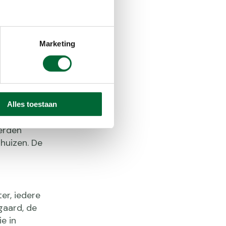
Marketing
e 4Daagse
hrijflimiet
Alles toestaan
was nog
erden
nhuizen. De
er, iedere
gaard, de
e in