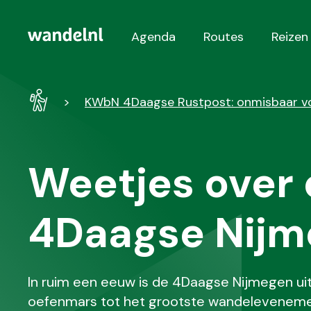
Agenda
Routes
Reizen
Hoofdnavigatie
Wandel
KWbN 4Daagse Rustpost: onmisbaar voo
-
Home
Weetjes over
4Daagse Nijm
In ruim een eeuw is de 4Daagse Nijmegen uit
oefenmars tot het grootste wandelevenement