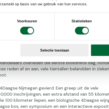
erzameld op basis van uw gebruik van hun services.
Voorkeuren
Statistieken
aar. Er moet voor het eerst geloot worden om aan d
Maar liefst 53.336 wandelaars schreven zich in. De insc
Selectie toestaan
r. Na dag één werd de 90ste 4Daagse afgelast. Dat 
wandelaars overleden die eerste bloedhete dag, hond
es reden af en aan, vele tientallen belandden in zieke
oot.
4Daagse Nijmegen gevierd. Een greep uit de vele
50.000 inschrijvingen, een extra afstand van 55 kilomet
e 100 kilometer liepen, een biologische 4Daagse wijn
agse bos, een symposium en een interactieve expositi