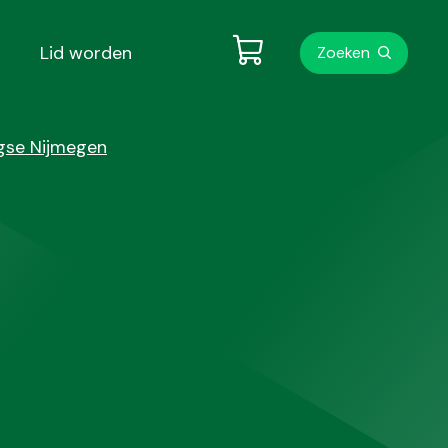
Metanavigati
Lid worden
Zoeken
gse Nijmegen