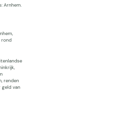
s: Arnhem.
rnhem,
 rond
itenlandse
nkrijk,
en
n, renden
g geld van