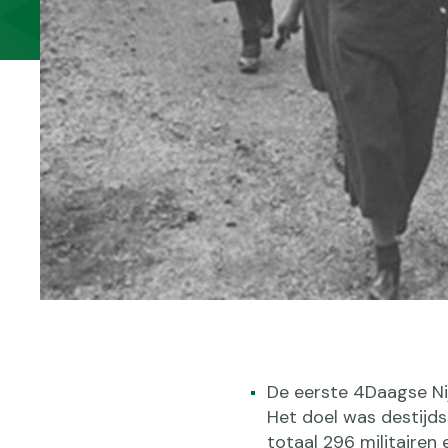
De eerste 4Daagse N
Het doel was destijds 
totaal 296 militairen 