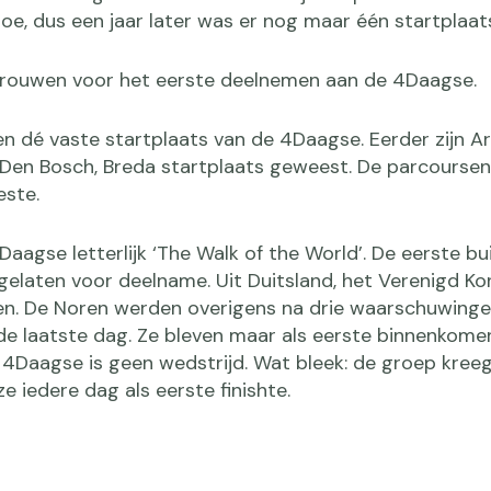
e, dus een jaar later was er nog maar één startplaat
rouwen voor het eerste deelnemen aan de 4Daagse.
n dé vaste startplaats van de 4Daagse. Eerder zijn A
 Den Bosch, Breda startplaats geweest. De parcoursen
este.
aagse letterlijk ‘The Walk of the World’. De eerste bu
gelaten voor deelname. Uit Duitsland, het Verenigd Koni
en. De Noren werden overigens na drie waarschuwing
de laatste dag. Ze bleven maar als eerste binnenkome
e 4Daagse is geen wedstrijd. Wat bleek: de groep kree
e iedere dag als eerste finishte.