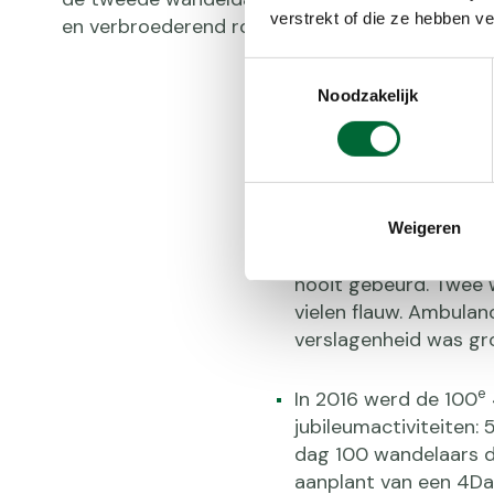
verstrekt of die ze hebben v
en verbroederend roze feest.
Toestemmingsselectie
Noodzakelijk
2005 was een recordj
te kunnen deelnemen. 
was 47.500.
Weigeren
2006 was een rampjaa
nooit gebeurd. Twee 
vielen flauw. Ambulanc
verslagenheid was gr
e
In 2016 werd de 100
jubileumactiviteiten: 
dag 100 wandelaars di
aanplant van een 4Da