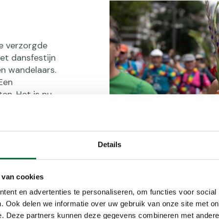
je verzorgde
et dansfestijn
en wandelaars.
 Een
en. Het is nu
n 2019 meer
n van de
Details
 minder leuk.
tijdens de
 van cookies
eerden daarom
ent en advertenties te personaliseren, om functies voor social
van de grootste
. Ook delen we informatie over uw gebruik van onze site met on
ns land. Op
Via Gladiola. (Foto: © Camp Heum
e. Deze partners kunnen deze gegevens combineren met andere i
oot swingend