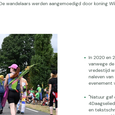
 De wandelaars werden aangemoedigd door koning Wi
In 2020 en 
vanwege de 
vredestijd 
naleven van
evenement v
"Natuur gaf 
4Daagselied
en tekstschri