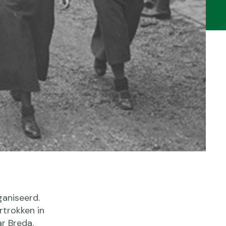
aniseerd.
rtrokken in
ar Breda.