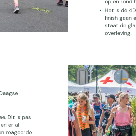
op en rond 
Het is dé 4
finish gaan 
staat de gl
overleving.
4Daagse
e. Dit is pas
ren er al
een reageerde