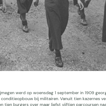
ijmegen werd op woensdag 1 september in 1909 georg
conditieopbouw bij militairen. Vanuit tien kazernes ve
en tien burgers over maar liefst vijftien parcoursen na