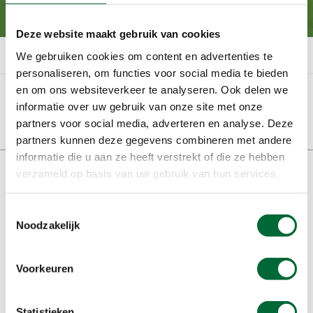
inspiratie.
Deze website maakt gebruik van cookies
Filters
- resultaten
We gebruiken cookies om content en advertenties te
personaliseren, om functies voor social media te bieden
en om ons websiteverkeer te analyseren. Ook delen we
Gefilterd
Er is iets misgegaan bij het ophalen van de resultaten.
op:
informatie over uw gebruik van onze site met onze
<br/> Probeer het later nogmaals.
partners voor social media, adverteren en analyse. Deze
Paginering
partners kunnen deze gegevens combineren met andere
informatie die u aan ze heeft verstrekt of die ze hebben
navigatie
Doormat
Over ons
verzameld op basis van uw gebruik van hun services.
navigatie
Nieuwsbrief
Toestemmingsselectie
Noodzakelijk
Lid worden
Samenwerken
Voorkeuren
Partners
Statistieken