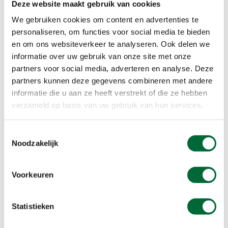
Deze website maakt gebruik van cookies
We gebruiken cookies om content en advertenties te
personaliseren, om functies voor social media te bieden
Schotse hooglander
en om ons websiteverkeer te analyseren. Ook delen we
informatie over uw gebruik van onze site met onze
Friesland
partners voor social media, adverteren en analyse. Deze
Waar? Moerasgebied Houtwiel
partners kunnen deze gegevens combineren met andere
informatie die u aan ze heeft verstrekt of die ze hebben
Wat? Schotse hooglanders en
verzameld op basis van uw gebruik van hun services.
exmoorpony’s
Houtwiel is een moerasgebied in Noord-Friesland,
Toestemmingsselectie
of eigenlijk Noard-Fryslân. Afgelopen voorjaar zijn
Noodzakelijk
er 18 Schotse hooglanders en 7 Exmoorpony’s in
dit natuurgebied uitgezet. De hooglanders
Voorkeuren
begrazen vooral de natte delen van het gebied,
terwijl de pony’s vooral op de hogere delen
Statistieken
grazen. Uiteindelijk moet dit voor meer variatie in
plantensoorten in het gebied gaan zorgen. Loop