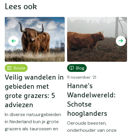
Lees ook
Route
Blog
Veilig wandelen in
W
11 november `21
Hanne's
gebieden met
t
Wandelwereld:
grote grazers: 5
w
Schotse
adviezen
W
v
hooglanders
In diverse natuurgebieden
d
in Nederland kun je grote
Oeroude beesten,
t
grazers als taurossen en
onderhouder van onze