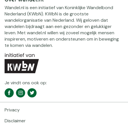
Wandel.nl is een initiatief van Koninklijke Wandelbond
Nederland (KWbN). KWbN is de grootste
wandelorganisatie van Nederland. Wij geloven dat
wandelen bijdraagt aan een gezonder en gelukkiger
leven. Met wandel.nl willen wij zoveel mogelijk mensen
inspireren, motiveren en ondersteunen om in beweging
te komen via wandelen.
Je vindt ons ook op:
Social
Facebook
Instagram
Twitter
media
navigatie
Privacy
Footer
navigatie
Disclaimer