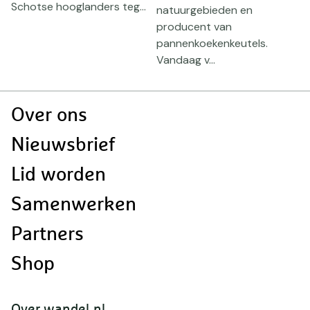
Schotse hooglanders teg...
natuurgebieden en
producent van
pannenkoekenkeutels.
Vandaag v...
Doormat
Over ons
navigatie
Nieuwsbrief
Lid worden
Samenwerken
Partners
Shop
Over wandel.nl