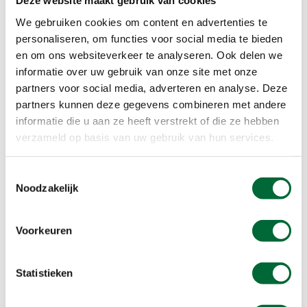
Deze website maakt gebruik van cookies
Kijk goed op de grond naar sporen als
uitwerpselen en pootafdrukken, zodat je weet
We gebruiken cookies om content en advertenties te
waar dieren zijn geweest. Op die manier weet je
personaliseren, om functies voor social media te bieden
op welke plekken je wild zou kunnen zien. Zie je
en om ons websiteverkeer te analyseren. Ook delen we
omgewoelde grond langs het pad, dan is de kans
informatie over uw gebruik van onze site met onze
groot dat hier wilde zwijnen zijn geweest. In
dit
partners voor social media, adverteren en analyse. Deze
artikel
op Wandel.nl lees je meer over diersporen.
partners kunnen deze gegevens combineren met andere
informatie die u aan ze heeft verstrekt of die ze hebben
verzameld op basis van uw gebruik van hun services.
Tip 6: En tot slot...
Eigenlijk de allerbelangrijkste tip: geniet van de
Toestemmingsselectie
Noodzakelijk
dieren, maar verstoor ze niet. Blijf altijd op een
afstand van minstens 25 meter van de dieren
vandaan en blijf op de paden.
Voorkeuren
Statistieken