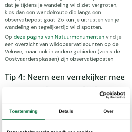
dat je tijdens je wandeling wild ziet vergroten,
kies dan een wandelroute die langs een
observatiepost gaat. Zo kun je uitrusten van je
wandeling en tegelijkertijd wild spotten.
Op
deze pagina van Natuurmonumenten
vind je
een overzicht van wildobservatiepunten op de
Veluwe, maar ook in andere gebieden (zoals de
Oostvaardersplassen) zijn observatieposten.
Tip 4: Neem een verrekijker mee
Neem een verrekijker mee om wilde dieren van
dichtbij te kunnen bekijken. Lees
hier
meer over
verrekijkers.
Toestemming
Details
Over
Tip 5: Kijk ook op de grond