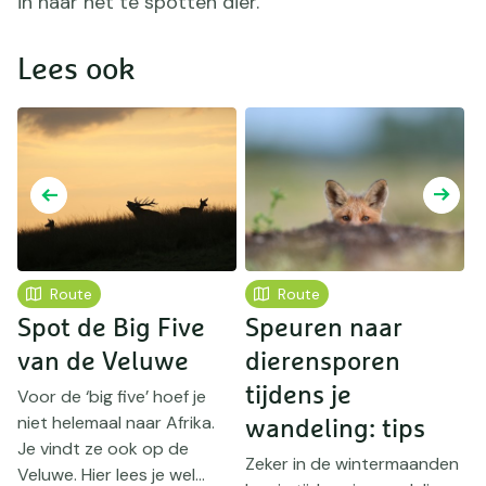
in naar het te spotten dier."
Lees ook
Route
Route
Spot de Big Five
Speuren naar
1
van de Veluwe
dierensporen
tijdens je
Voor de ‘big five’ hoef je
niet helemaal naar Afrika.
h
wandeling: tips
Je vindt ze ook op de
W
Zeker in de wintermaanden
Veluwe. Hier lees je wel...