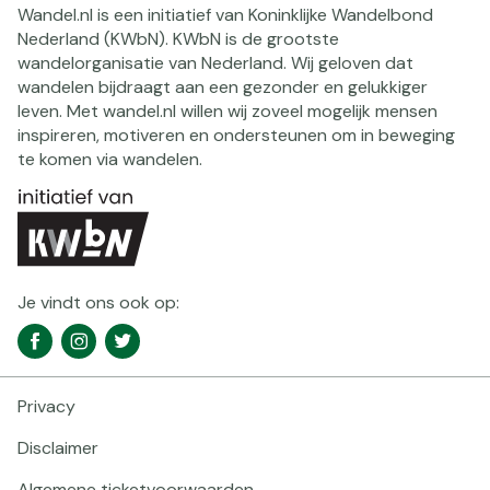
Wandel.nl is een initiatief van Koninklijke Wandelbond
Nederland (KWbN). KWbN is de grootste
wandelorganisatie van Nederland. Wij geloven dat
wandelen bijdraagt aan een gezonder en gelukkiger
leven. Met wandel.nl willen wij zoveel mogelijk mensen
inspireren, motiveren en ondersteunen om in beweging
te komen via wandelen.
Je vindt ons ook op:
Social
Facebook
Instagram
Twitter
media
navigatie
Privacy
Footer
navigatie
Disclaimer
Algemene ticketvoorwaarden