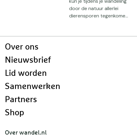
j
kun je tijdens je wandeling
B
door de natuur allerlei
T
.
dierensporen tegenkome...
vl
Doormat
Over ons
navigatie
Nieuwsbrief
Lid worden
Samenwerken
Partners
Shop
Over wandel.nl