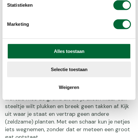
Statistieken
Marketing
De bladeren, bloemen, knoppen en stelen van daslook zijn
allemaal eetbaar. Je vindt de plantjes in schaduwrijk en vochtig
gebied, zoals in het bos. (Foto's: © Shutterstock)
Alles toestaan
5. Met respect
Selectie toestaan
Probeer de rest van de plant intact te houden als
je iets plukt. Raus niet meteen een struik kapot
Weigeren
omdat je ergens niet bij kunt. Trek niet direct alle
wortels mee de grond uit als je alleen maar een
steeltje wilt plukken en breek geen takken af. Kijk
uit waar je staat en vertrap geen andere
(zeldzame) planten. Met een schaar kun je netjes
iets wegnemen, zonder dat er meteen een groot
gat ontstaat.