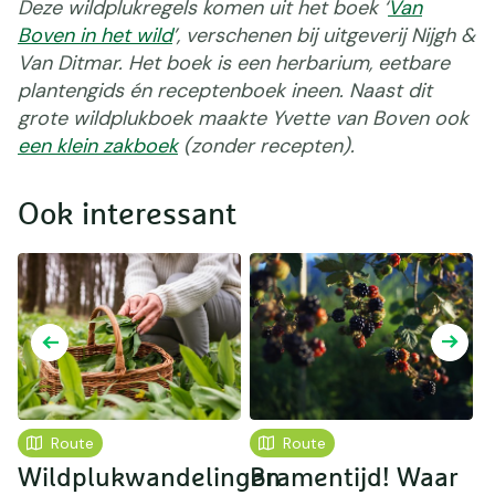
Deze wildplukregels komen uit het boek ‘
Van
Boven in het wild
’, verschenen bij uitgeverij Nijgh &
Van Ditmar. Het boek is een herbarium, eetbare
plantengids én receptenboek ineen. Naast dit
grote wildplukboek maakte Yvette van Boven ook
een klein zakboek
(zonder recepten).
Ook interessant
Route
Route
Wildplukwandelingen
Bramentijd! Waar
D