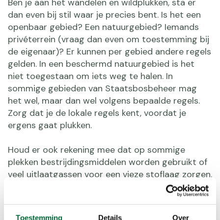
Ben je aan het wandelen en wildplukken, sta er
dan even bij stil waar je precies bent. Is het een
openbaar gebied? Een natuurgebied? Iemands
privéterrein (vraag dan even om toestemming bij
de eigenaar)? Er kunnen per gebied andere regels
gelden. In een beschermd natuurgebied is het
niet toegestaan om iets weg te halen. In
sommige gebieden van Staatsbosbeheer mag
het wel, maar dan wel volgens bepaalde regels.
Zorg dat je de lokale regels kent, voordat je
ergens gaat plukken.
Houd er ook rekening mee dat op sommige
plekken bestrijdingsmiddelen worden gebruikt of
veel uitlaatgassen voor een vieze stoflaag zorgen.
Hangt de vrucht, kruid of plant laag aan de
grond? Dan kan het zijn dat er vossen of honden
over hebben geplast. Goed om je te realiseren!
Toestemming
Details
Over