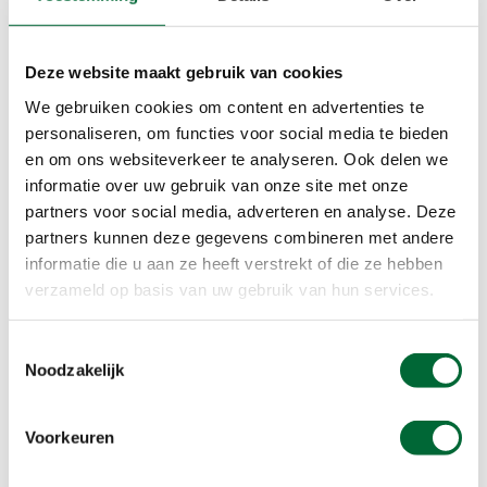
4. Niet teveel
Deze website maakt gebruik van cookies
Pluk geen hoeveelheden om een handeltje mee op
We gebruiken cookies om content en advertenties te
te zetten, maar pluk alleen voor jezelf. Het wordt
personaliseren, om functies voor social media te bieden
meestal gedoogd om een champignonbakje vol
en om ons websiteverkeer te analyseren. Ook delen we
te plukken of verzamelen, oftewel zo’n blauw
informatie over uw gebruik van onze site met onze
bakje van 250 gram. Laat je ook wat achter voor
partners voor social media, adverteren en analyse. Deze
hongerige dieren of vogels? Liefst ook een beetje
partners kunnen deze gegevens combineren met andere
laag aan de grond, voor de kleinere dieren.
informatie die u aan ze heeft verstrekt of die ze hebben
verzameld op basis van uw gebruik van hun services.
Toestemmingsselectie
Noodzakelijk
Voorkeuren