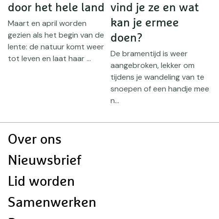
door het hele land
vind je ze en wat
z
kan je ermee
Maart en april worden
gezien als het begin van de
doen?
H
lente: de natuur komt weer
t
De bramentijd is weer
tot leven en laat haar ...
t
aangebroken, lekker om
k
tijdens je wandeling van te
ju
t
snoepen of een handje mee
n...
Doormat
Over ons
navigatie
Nieuwsbrief
Lid worden
Samenwerken