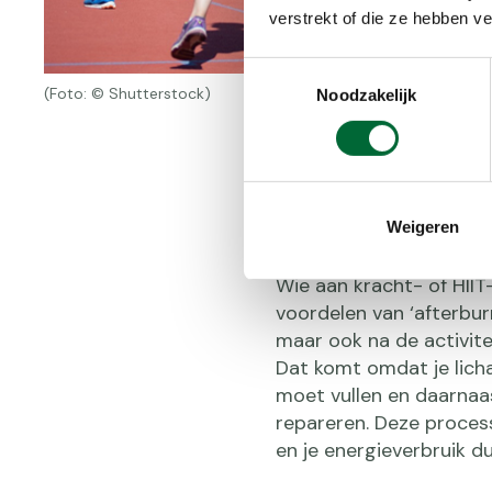
verstrekt of die ze hebben v
Toestemmingsselectie
(Foto: © Shutterstock)
Noodzakelijk
Stofwissel
Weigeren
Wie aan kracht- of HIIT-
voordelen van ‘afterburn
maar ook na de activite
Dat komt omdat je lich
moet vullen en daarnaa
repareren. Deze process
en je energieverbruik d