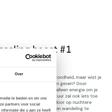
sseling boost #1
en
Over
 vele voordelen voor je gezondheid, maar wist je
tabolisme ook een boost kan geven? Door
e wandelen verbruik je niet alleen energie om je
wegen, je lichaamstemperatuur zal ook iets toe
 media te bieden en om ons
t dit effect nog vergroten door op nuchtere
ze partners voor social
chtends voor het ontbijt, een wandeling te
nformatie die u aan ze heeft