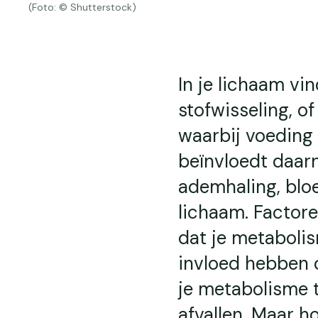
(Foto: © Shutterstock)
In je lichaam vi
stofwisseling, o
waarbij voeding
beïnvloedt daarn
ademhaling, bloe
lichaam. Factor
dat je metabolis
invloed hebben o
je metabolisme t
afvallen. Maar h