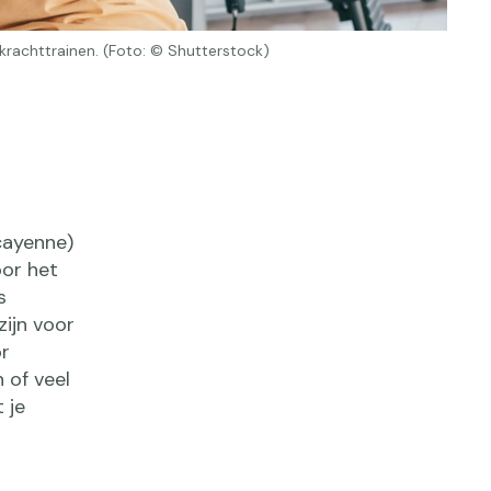
 krachttrainen. (Foto: © Shutterstock)
cayenne)
oor het
s
ijn voor
or
 of veel
 je