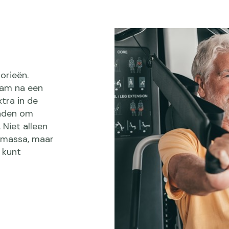
orieën.
aam na een
xtra in de
raden om
. Niet alleen
etmassa, maar
 kunt