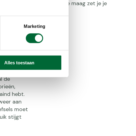
e bewegen op een nuchtere maag zet je je
‘aan’.
Marketing
ng
Alles toestaan
al de
orieën,
aind hebt.
weer aan
efsels moet
ik stijgt