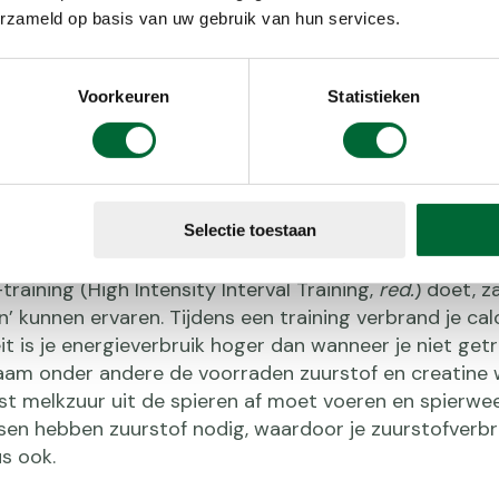
maken. Door t
erzameld op basis van uw gebruik van hun services.
lichaam extra 
Voorkeuren
Statistieken
ing boost #2 Krachttraini
Selectie toestaan
training (High Intensity Interval Training,
red.
) doet, z
’ kunnen ervaren. Tijdens een training verbrand je cal
it is je energieverbruik hoger dan wanneer je niet getr
aam onder andere de voorraden zuurstof en creatine 
st melkzuur uit de spieren af moet voeren en spierwe
en hebben zuurstof nodig, waardoor je zuurstofverbru
us ook.