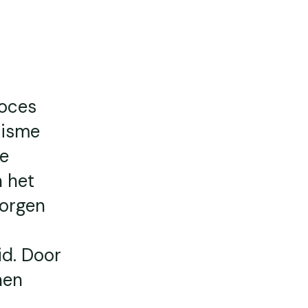
roces
lisme
de
n het
zorgen
n
id. Door
nen