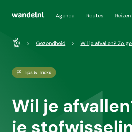
Agenda
Routes
Reizen
Hoofdnavigatie
Wandel
Gezondheid
Wil je afvallen? Zo g
-
Home
Tips & Tricks
Wil je afvallen
je stofwisseli