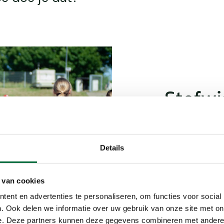
Stofwi
Beweg
Details
Bewegen biedt
dat het je me
bijvoorbeeld t
 van cookies
lichaam te be
ent en advertenties te personaliseren, om functies voor social
nemen. Je kun
. Ook delen we informatie over uw gebruik van onze site met on
maag, dus ’s o
e. Deze partners kunnen deze gegevens combineren met andere i