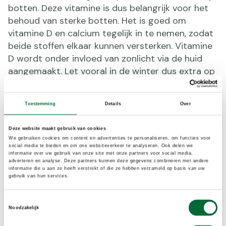
botten. Deze vitamine is dus belangrijk voor het
behoud van sterke botten. Het is goed om
vitamine D en calcium tegelijk in te nemen, zodat
beide stoffen elkaar kunnen versterken. Vitamine
D wordt onder invloed van zonlicht via de huid
aangemaakt. Let vooral in de winter dus extra op
voldoende inname van vitamine D. De
Gezondheidsraad adviseert vrouwen boven de 50
Toestemming
Details
Over
jaar om dagelijks 10 mcg vitamine D in te nemen.
Voor mannen en vrouwen boven de 70 jaar is het
Deze website maakt gebruik van cookies
advies om 20 mcg vitamine D per dag in te
We gebruiken cookies om content en advertenties te personaliseren, om functies voor
nemen.
social media te bieden en om ons websiteverkeer te analyseren. Ook delen we
informatie over uw gebruik van onze site met onze partners voor social media,
adverteren en analyse. Deze partners kunnen deze gegevens combineren met andere
informatie die u aan ze heeft verstrekt of die ze hebben verzameld op basis van uw
Wanneer heb je aanvulling
gebruik van hun services.
nodig?
Toestemmingsselectie
Noodzakelijk
Vitaminen en mineralen haal je uit je voeding.