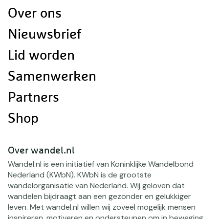
Doormat
Over ons
navigatie
Nieuwsbrief
Lid worden
Samenwerken
Partners
Shop
Over wandel.nl
Wandel.nl is een initiatief van Koninklijke Wandelbond
Nederland (KWbN). KWbN is de grootste
wandelorganisatie van Nederland. Wij geloven dat
wandelen bijdraagt aan een gezonder en gelukkiger
leven. Met wandel.nl willen wij zoveel mogelijk mensen
inspireren, motiveren en ondersteunen om in beweging