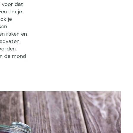
 voor dat
ven om je
ok je
ken
ken raken en
oedvaten
worden.
 in de mond