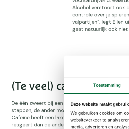
vochtafdrijvend, waardo
Alcohol verstoort ook d
controle over je spiere
valpartijen”, legt Ellen 
gaat natuurlijk ook nie
(Te veel) cafeïne
Toestemming
De één zweert bij een kopje koffie alvorens de deu
Deze website maakt gebruik
stappen, de ander moet er onmiddellijk van naar h
We gebruiken cookies om cont
Cafeïne heeft een laxerende werking, waar de éé
websiteverkeer te analyseren
reageert dan de ander. Ellen: “Van koffie werd o
media, adverteren en analys