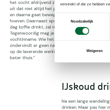
het vocht afdrijvend zou werken, maar recent on
verstrekt of die ze hebben v
uit dat niet altijd het geval is. Wie tot twee kopje
en daarna gaat bewegen zal nauwelijks vaker naar
Toestemmingsselectie
hoeven. Daarnaast speelt ook gewenning een rol.
Noodzakelijk
dag koffie drinkt, zal minder effect merken van ca
Tegenwoordig mag je koffie meetellen in je dageli
vochtinname. Wie het bij een paar kopjes op een
ondervindt er geen nadelige gevolgen van. Wie s
Weigeren
op de laxerende werking van koffie laat de the
beter thuis.”
IJskoud dr
Na een lange wandeling 
drinken. Maar pas hier 