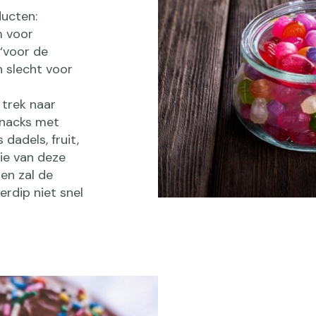
ducten:
m voor
‘voor de
en slecht voor
 trek naar
snacks met
dadels, fruit,
ie van deze
en zal de
kerdip niet snel