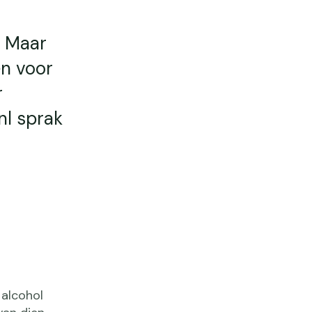
. Maar
en voor
r
nl sprak
n
 alcohol