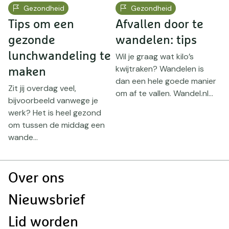
Gezondheid
Gezondheid
Tips om een
Afvallen door te
A
gezonde
wandelen: tips
k
lunchwandeling te
v
Wil je graag wat kilo’s
kwijtraken? Wandelen is
maken
dan een hele goede manier
Zit jij overdag veel,
B
om af te vallen. Wandel.nl...
bijvoorbeeld vanwege je
m
n
werk? Het is heel gezond
t
om tussen de middag een
d
wande...
Doormat
Over ons
navigatie
Nieuwsbrief
Lid worden