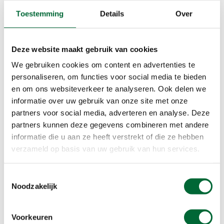
extra smaak kun je een kruidenmixje gebruiken,
Toestemming
Details
Over
die kan dan mooi in het andere vakje van het
lenzendoosje!
Deze website maakt gebruik van cookies
Noten
We gebruiken cookies om content en advertenties te
personaliseren, om functies voor social media te bieden
Gezond, voedzaam en o zo lekker. Noten
en om ons websiteverkeer te analyseren. Ook delen we
bevatten gezonde vetten die het hart en de
informatie over uw gebruik van onze site met onze
bloedvaten een extra boost geven. Daarnaast
partners voor social media, adverteren en analyse. Deze
geven ze een vol gevoel, zodat je er onderweg
partners kunnen deze gegevens combineren met andere
weer helemaal tegenaan kunt. Neem per persoon
informatie die u aan ze heeft verstrekt of die ze hebben
ongeveer 25 gram noten mee. Van te veel noten
verzameld op basis van uw gebruik van hun services.
kun je aankomen, dus snack met mate!
Toestemmingsselectie
Recept voor een meeneemsnack
Noodzakelijk
100 gram gerookte kipreepjes
Voorkeuren
100 gram bevroren mangoblokjes